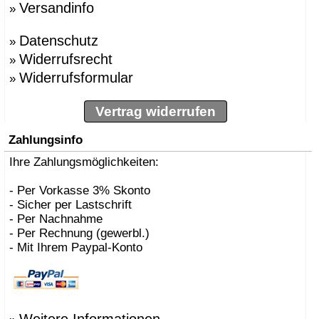
Versandinfo
»
»
BBMDS
»
Bernhard Müller
Datenschutz
»
Berti, Enzo
»
»
Besau Marguerre , St
Widerrufsrecht
»
»
Biokamine, Safretti
Widerrufsformular
»
»
Biscaro, Giorgio
»
Börgens, Markus
»
Bojesen, Kay
Vertrag widerrufen
»
BOLLES+WILSON
»
Bonetto, Rodolfo
Zahlungsinfo
»
Bonucelli, Dante
»
Ihre Zahlungsmöglichkeiten:
Borer, Carlo
»
Bouvrie, Jan des
»
Bozzoli, Lorenza
- Per Vorkasse 3% Skonto
»
Brogliato, Alberto
- Sicher per Lastschrift
»
Bruno Houssin
- Per Nachnahme
»
Bruno Rainaldi
- Per Rechnung (gewerbl.)
»
Büscher, Sebastian D
- Mit Ihrem Paypal-Konto
»
Caramel
»
Carlo Borer
»
Carlo Costantini
»
Carollo, Gino
»
Carsten Gollnick