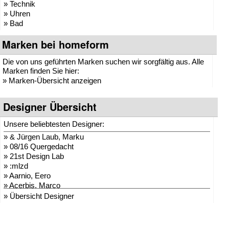
» Technik
» Uhren
» Bad
Marken bei homeform
Die von uns geführten Marken suchen wir sorgfältig aus. Alle
Marken finden Sie hier:
»
Marken-Übersicht anzeigen
Designer Übersicht
Unsere beliebtesten Designer:
»
& Jürgen Laub, Marku
»
08/16 Quergedacht
»
21st Design Lab
»
:mlzd
»
Aarnio, Eero
»
Acerbis, Marco
»
Adam + Harborth
» Übersicht Designer
»
Adelmann, Lothar
»
Agentur Hopf und Wor
»
Agentur Klein + Leid