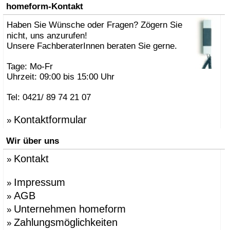
»
AK47 Team
homeform-Kontakt
»
Alberto Brogliato
»
Haben Sie Wünsche oder Fragen? Zögern Sie
Alberto Fabbian
»
Alex Sachetti
nicht, uns anzurufen!
»
Alexander Schenk
Unsere FachberaterInnen beraten Sie gerne.
»
Althaus, Thomas
»
amei
Tage: Mo-Fr
»
Andrea Crosetta
Uhrzeit: 09:00 bis 15:00 Uhr
»
Andreas Kräftner
»
Andreas Ulbricht
Tel: 0421/ 89 74 21 07
»
Anna-Maria Nilsson
»
ANTONELLO, Eddy
Kontaktformular
»
»
Antonio Norero
»
ANTRAX Designteam
Wir über uns
»
Apartment 8
»
Arne Jacobsen
Kontakt
»
»
Atmosphere Globus
»
Augenstein, Susanne
»
Azumi, Shin & Tomoko
Impressum
»
»
Babled, Emmanuel
AGB
»
»
Bao-Nghi Droste
Unternehmen homeform
»
»
Barnaby Gunning
»
Bastian Prieler
Zahlungsmöglichkeiten
»
»
Batisse, Laurent