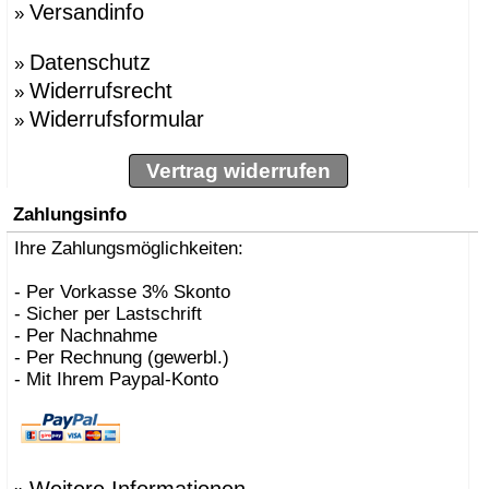
Versandinfo
»
»
BBMDS
»
Bernhard Müller
Datenschutz
»
Berti, Enzo
»
»
Besau Marguerre , St
Widerrufsrecht
»
»
Biokamine, Safretti
Widerrufsformular
»
»
Biscaro, Giorgio
»
Börgens, Markus
»
Bojesen, Kay
Vertrag widerrufen
»
BOLLES+WILSON
»
Bonetto, Rodolfo
Zahlungsinfo
»
Bonucelli, Dante
»
Ihre Zahlungsmöglichkeiten:
Borer, Carlo
»
Bouvrie, Jan des
»
Bozzoli, Lorenza
- Per Vorkasse 3% Skonto
»
Brogliato, Alberto
- Sicher per Lastschrift
»
Bruno Houssin
- Per Nachnahme
»
Bruno Rainaldi
- Per Rechnung (gewerbl.)
»
Büscher, Sebastian D
- Mit Ihrem Paypal-Konto
»
Caramel
»
Carlo Borer
»
Carlo Costantini
»
Carollo, Gino
»
Carsten Gollnick