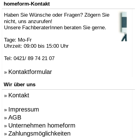
»
AK47 Team
homeform-Kontakt
»
Alberto Brogliato
»
Haben Sie Wünsche oder Fragen? Zögern Sie
Alberto Fabbian
»
Alex Sachetti
nicht, uns anzurufen!
»
Alexander Schenk
Unsere FachberaterInnen beraten Sie gerne.
»
Althaus, Thomas
»
amei
Tage: Mo-Fr
»
Andrea Crosetta
Uhrzeit: 09:00 bis 15:00 Uhr
»
Andreas Kräftner
»
Andreas Ulbricht
Tel: 0421/ 89 74 21 07
»
Anna-Maria Nilsson
»
ANTONELLO, Eddy
Kontaktformular
»
»
Antonio Norero
»
ANTRAX Designteam
Wir über uns
»
Apartment 8
»
Arne Jacobsen
Kontakt
»
»
Atmosphere Globus
»
Augenstein, Susanne
»
Azumi, Shin & Tomoko
Impressum
»
»
Babled, Emmanuel
AGB
»
»
Bao-Nghi Droste
Unternehmen homeform
»
»
Barnaby Gunning
»
Bastian Prieler
Zahlungsmöglichkeiten
»
»
Batisse, Laurent