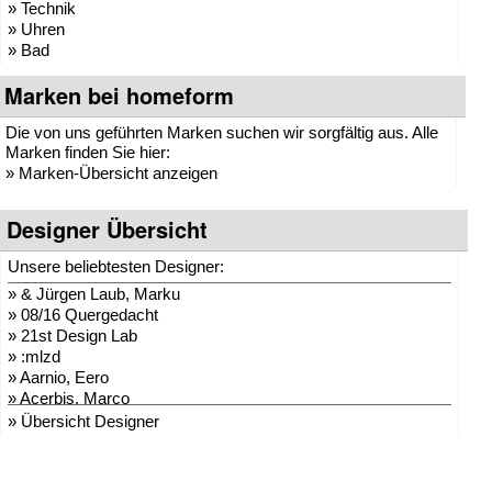
» Technik
» Uhren
» Bad
Marken bei homeform
Die von uns geführten Marken suchen wir sorgfältig aus. Alle
Marken finden Sie hier:
»
Marken-Übersicht anzeigen
Designer Übersicht
Unsere beliebtesten Designer:
»
& Jürgen Laub, Marku
»
08/16 Quergedacht
»
21st Design Lab
»
:mlzd
»
Aarnio, Eero
»
Acerbis, Marco
»
Adam + Harborth
» Übersicht Designer
»
Adelmann, Lothar
»
Agentur Hopf und Wor
»
Agentur Klein + Leid