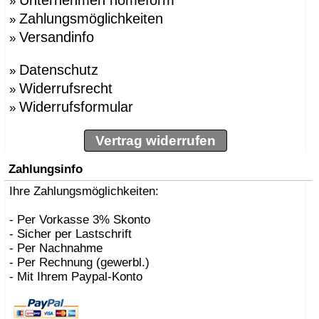
Unternehmen homeform
»
»
BBMDS
Zahlungsmöglichkeiten
»
»
Bernhard Müller
Versandinfo
»
»
Berti, Enzo
»
Besau Marguerre , St
»
Biokamine, Safretti
Datenschutz
»
»
Biscaro, Giorgio
Widerrufsrecht
»
»
Börgens, Markus
Widerrufsformular
»
»
Bojesen, Kay
»
BOLLES+WILSON
»
Bonetto, Rodolfo
Vertrag widerrufen
»
Bonucelli, Dante
»
Borer, Carlo
Zahlungsinfo
»
Bouvrie, Jan des
»
Bozzoli, Lorenza
Ihre Zahlungsmöglichkeiten:
»
Brogliato, Alberto
»
Bruno Houssin
- Per Vorkasse 3% Skonto
»
Bruno Rainaldi
- Sicher per Lastschrift
»
Büscher, Sebastian D
- Per Nachnahme
»
Caramel
- Per Rechnung (gewerbl.)
»
Carlo Borer
- Mit Ihrem Paypal-Konto
»
Carlo Costantini
»
Carollo, Gino
»
Carsten Gollnick