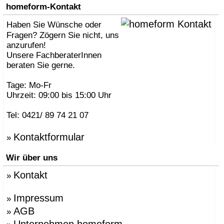
»
AK47 Team
homeform-Kontakt
»
Alberto Brogliato
»
Haben Sie Wünsche oder
Alberto Fabbian
»
Alex Sachetti
Fragen? Zögern Sie nicht, uns
»
Alexander Schenk
anzurufen!
»
Althaus, Thomas
Unsere FachberaterInnen
»
amei
beraten Sie gerne.
»
Andrea Crosetta
»
Andreas Kräftner
Tage: Mo-Fr
»
Andreas Ulbricht
Uhrzeit: 09:00 bis 15:00 Uhr
»
Anna-Maria Nilsson
»
ANTONELLO, Eddy
Tel: 0421/ 89 74 21 07
»
Antonio Norero
»
ANTRAX Designteam
Kontaktformular
»
»
Apartment 8
»
Arne Jacobsen
»
Wir über uns
Atmosphere Globus
»
Augenstein, Susanne
Kontakt
»
»
Azumi, Shin & Tomoko
»
Babled, Emmanuel
»
Bao-Nghi Droste
Impressum
»
»
Barnaby Gunning
AGB
»
»
Bastian Prieler
»
Batisse, Laurent