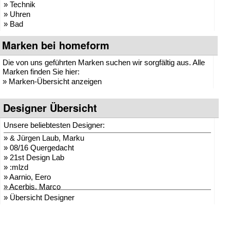
» Technik
» Uhren
» Bad
Marken bei homeform
Die von uns geführten Marken suchen wir sorgfältig aus. Alle
Marken finden Sie hier:
»
Marken-Übersicht anzeigen
Designer Übersicht
Unsere beliebtesten Designer:
»
& Jürgen Laub, Marku
»
08/16 Quergedacht
»
21st Design Lab
»
:mlzd
»
Aarnio, Eero
»
Acerbis, Marco
»
Adam + Harborth
» Übersicht Designer
»
Adelmann, Lothar
»
Agentur Hopf und Wor
»
Agentur Klein + Leid