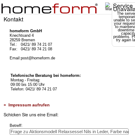
Service
Unavail
The server
temporari
Kontakt
unable to se
your reques
to mainten
downtime
homeform GmbH
capacit
Knechtsand 4
problems. P
28259 Bremen
try again la
Tel.:
0421/ 89 74 21 07
Fax:
0421/ 89 74 21 08
Email:
post@homeform.de
Telefonische Beratung bei homeform:
Montag - Freitag:
09:00 bis 15:00 Uhr
Telefon: 0421/ 89 74 21 07
» Impressum aufrufen
Schicken Sie uns eine Email:
Betreff: