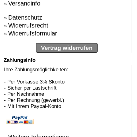
Versandinfo
»
»
BBMDS
»
Bernhard Müller
Datenschutz
»
Berti, Enzo
»
»
Besau Marguerre , St
Widerrufsrecht
»
»
Biokamine, Safretti
Widerrufsformular
»
»
Biscaro, Giorgio
»
Börgens, Markus
»
Bojesen, Kay
Vertrag widerrufen
»
BOLLES+WILSON
»
Bonetto, Rodolfo
Zahlungsinfo
»
Bonucelli, Dante
»
Ihre Zahlungsmöglichkeiten:
Borer, Carlo
»
Bouvrie, Jan des
»
Bozzoli, Lorenza
- Per Vorkasse 3% Skonto
»
Brogliato, Alberto
- Sicher per Lastschrift
»
Bruno Houssin
- Per Nachnahme
»
Bruno Rainaldi
- Per Rechnung (gewerbl.)
»
Büscher, Sebastian D
- Mit Ihrem Paypal-Konto
»
Caramel
»
Carlo Borer
»
Carlo Costantini
»
Carollo, Gino
»
Carsten Gollnick