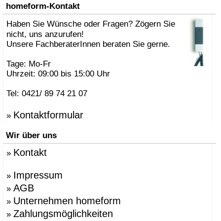
»
AK47 Team
homeform-Kontakt
»
Alberto Brogliato
»
Haben Sie Wünsche oder Fragen? Zögern Sie
Alberto Fabbian
»
Alex Sachetti
nicht, uns anzurufen!
»
Alexander Schenk
Unsere FachberaterInnen beraten Sie gerne.
»
Althaus, Thomas
»
amei
Tage: Mo-Fr
»
Andrea Crosetta
Uhrzeit: 09:00 bis 15:00 Uhr
»
Andreas Kräftner
»
Andreas Ulbricht
Tel: 0421/ 89 74 21 07
»
Anna-Maria Nilsson
»
ANTONELLO, Eddy
Kontaktformular
»
»
Antonio Norero
»
ANTRAX Designteam
Wir über uns
»
Apartment 8
»
Arne Jacobsen
Kontakt
»
»
Atmosphere Globus
»
Augenstein, Susanne
»
Azumi, Shin & Tomoko
Impressum
»
»
Babled, Emmanuel
AGB
»
»
Bao-Nghi Droste
Unternehmen homeform
»
»
Barnaby Gunning
»
Bastian Prieler
Zahlungsmöglichkeiten
»
»
Batisse, Laurent