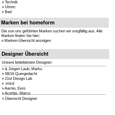
» Technik
» Uhren
» Bad
Marken bei homeform
Die von uns geführten Marken suchen wir sorgfältig aus. Alle
Marken finden Sie hier:
»
Marken-Übersicht anzeigen
Designer Übersicht
Unsere beliebtesten Designer:
»
& Jürgen Laub, Marku
»
08/16 Quergedacht
»
21st Design Lab
»
:mlzd
»
Aarnio, Eero
»
Acerbis, Marco
»
Adam + Harborth
» Übersicht Designer
»
Adelmann, Lothar
»
Agentur Hopf und Wor
»
Agentur Klein + Leid