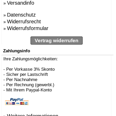
Versandinfo
»
»
BBMDS
»
Bernhard Müller
Datenschutz
»
Berti, Enzo
»
»
Besau Marguerre , St
Widerrufsrecht
»
»
Biokamine, Safretti
Widerrufsformular
»
»
Biscaro, Giorgio
»
Börgens, Markus
»
Bojesen, Kay
Vertrag widerrufen
»
BOLLES+WILSON
»
Bonetto, Rodolfo
Zahlungsinfo
»
Bonucelli, Dante
»
Ihre Zahlungsmöglichkeiten:
Borer, Carlo
»
Bouvrie, Jan des
»
Bozzoli, Lorenza
- Per Vorkasse 3% Skonto
»
Brogliato, Alberto
- Sicher per Lastschrift
»
Bruno Houssin
- Per Nachnahme
»
Bruno Rainaldi
- Per Rechnung (gewerbl.)
»
Büscher, Sebastian D
- Mit Ihrem Paypal-Konto
»
Caramel
»
Carlo Borer
»
Carlo Costantini
»
Carollo, Gino
»
Carsten Gollnick