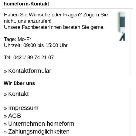
»
AK47 Team
homeform-Kontakt
»
Alberto Brogliato
»
Haben Sie Wünsche oder Fragen? Zögern Sie
Alberto Fabbian
»
Alex Sachetti
nicht, uns anzurufen!
»
Alexander Schenk
Unsere FachberaterInnen beraten Sie gerne.
»
Althaus, Thomas
»
amei
Tage: Mo-Fr
»
Andrea Crosetta
Uhrzeit: 09:00 bis 15:00 Uhr
»
Andreas Kräftner
»
Andreas Ulbricht
Tel: 0421/ 89 74 21 07
»
Anna-Maria Nilsson
»
ANTONELLO, Eddy
Kontaktformular
»
»
Antonio Norero
»
ANTRAX Designteam
Wir über uns
»
Apartment 8
»
Arne Jacobsen
Kontakt
»
»
Atmosphere Globus
»
Augenstein, Susanne
»
Azumi, Shin & Tomoko
Impressum
»
»
Babled, Emmanuel
AGB
»
»
Bao-Nghi Droste
Unternehmen homeform
»
»
Barnaby Gunning
»
Bastian Prieler
Zahlungsmöglichkeiten
»
»
Batisse, Laurent