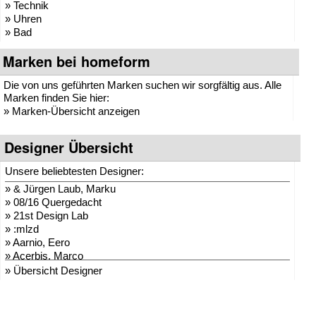
» Technik
» Uhren
» Bad
Marken bei homeform
Die von uns geführten Marken suchen wir sorgfältig aus. Alle
Marken finden Sie hier:
»
Marken-Übersicht anzeigen
Designer Übersicht
Unsere beliebtesten Designer:
»
& Jürgen Laub, Marku
»
08/16 Quergedacht
»
21st Design Lab
»
:mlzd
»
Aarnio, Eero
»
Acerbis, Marco
»
Adam + Harborth
» Übersicht Designer
»
Adelmann, Lothar
»
Agentur Hopf und Wor
»
Agentur Klein + Leid