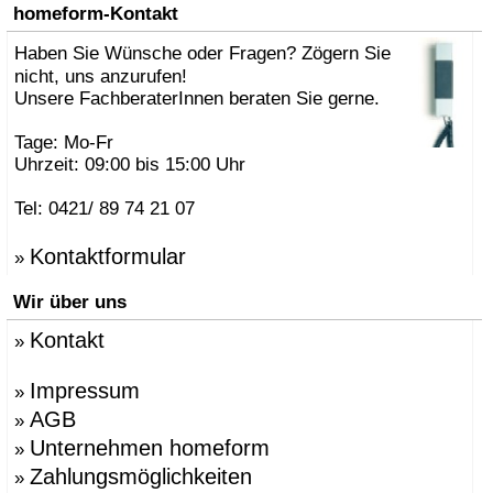
»
AK47 Team
homeform-Kontakt
»
Alberto Brogliato
»
Haben Sie Wünsche oder Fragen? Zögern Sie
Alberto Fabbian
»
Alex Sachetti
nicht, uns anzurufen!
»
Alexander Schenk
Unsere FachberaterInnen beraten Sie gerne.
»
Althaus, Thomas
»
amei
Tage: Mo-Fr
»
Andrea Crosetta
Uhrzeit: 09:00 bis 15:00 Uhr
»
Andreas Kräftner
»
Andreas Ulbricht
Tel: 0421/ 89 74 21 07
»
Anna-Maria Nilsson
»
ANTONELLO, Eddy
Kontaktformular
»
»
Antonio Norero
»
ANTRAX Designteam
Wir über uns
»
Apartment 8
»
Arne Jacobsen
Kontakt
»
»
Atmosphere Globus
»
Augenstein, Susanne
»
Azumi, Shin & Tomoko
Impressum
»
»
Babled, Emmanuel
AGB
»
»
Bao-Nghi Droste
Unternehmen homeform
»
»
Barnaby Gunning
»
Bastian Prieler
Zahlungsmöglichkeiten
»
»
Batisse, Laurent