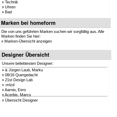
» Technik
» Uhren
» Bad
Marken bei homeform
Die von uns geführten Marken suchen wir sorgfältig aus. Alle
Marken finden Sie hier:
»
Marken-Übersicht anzeigen
Designer Übersicht
Unsere beliebtesten Designer:
»
& Jürgen Laub, Marku
»
08/16 Quergedacht
»
21st Design Lab
»
:mlzd
»
Aarnio, Eero
»
Acerbis, Marco
»
Adam + Harborth
» Übersicht Designer
»
Adelmann, Lothar
»
Agentur Hopf und Wor
»
Agentur Klein + Leid