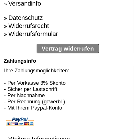
Versandinfo
»
»
BBMDS
»
Bernhard Müller
Datenschutz
»
Berti, Enzo
»
»
Besau Marguerre , St
Widerrufsrecht
»
»
Biokamine, Safretti
Widerrufsformular
»
»
Biscaro, Giorgio
»
Börgens, Markus
»
Bojesen, Kay
Vertrag widerrufen
»
BOLLES+WILSON
»
Bonetto, Rodolfo
Zahlungsinfo
»
Bonucelli, Dante
»
Ihre Zahlungsmöglichkeiten:
Borer, Carlo
»
Bouvrie, Jan des
»
Bozzoli, Lorenza
- Per Vorkasse 3% Skonto
»
Brogliato, Alberto
- Sicher per Lastschrift
»
Bruno Houssin
- Per Nachnahme
»
Bruno Rainaldi
- Per Rechnung (gewerbl.)
»
Büscher, Sebastian D
- Mit Ihrem Paypal-Konto
»
Caramel
»
Carlo Borer
»
Carlo Costantini
»
Carollo, Gino
»
Carsten Gollnick