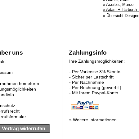
»
Acerbis, Marco
»
Adam + Harborth
»
Adelmann, Lothar
» Übersicht Designe
»
Agentur Hopf und
»
Agentur Klein + L
»
AK47 Team
»
Alberto Brogliato
»
Alberto Fabbian
»
Alex Sachetti
»
Alexander Schen
über uns
Zahlungsinfo
»
Althaus, Thomas
»
amei
Ihre Zahlungsmöglichkeiten:
akt
»
Andrea Crosetta
»
Andreas Kräftner
- Per Vorkasse 3% Skonto
ressum
»
Andreas Ulbricht
- Sicher per Lastschrift
»
Anna-Maria Nilss
- Per Nachnahme
ernehmen homeform
»
ANTONELLO, Ed
- Per Rechnung (gewerbl.)
ungsmöglichkeiten
»
Antonio Norero
- Mit Ihrem Paypal-Konto
»
ANTRAX Designt
andinfo
»
Apartment 8
»
Arne Jacobsen
nschutz
»
Atmosphere Glob
rrufsrecht
»
Augenstein, Susa
rrufsformular
»
Azumi, Shin & T
»
Weitere Informationen
»
Babled, Emmanue
Vertrag widerrufen
»
Bao-Nghi Droste
»
Barnaby Gunning
»
Bastian Prieler