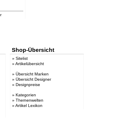
r
 Wor
eid
k
Shop-Übersicht
»
Sitelist
»
Artikelübersicht
»
Übersicht Marken
on
»
Übersicht Designer
dy
»
Designpreise
eam
»
Kategorien
»
Themenwelten
us
»
Artikel Lexikon
nne
omoko
l