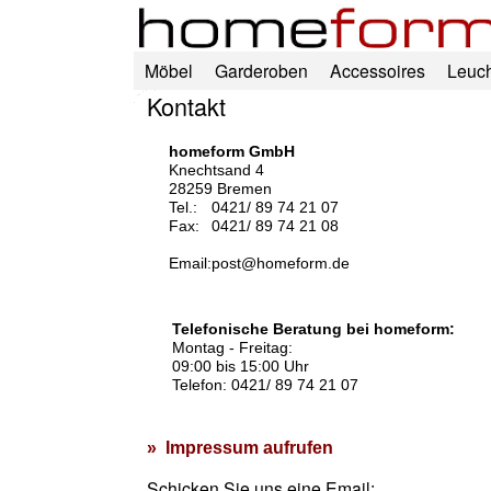
Möbel
Garderoben
Accessoires
Leuc
Kontakt
homeform GmbH
Knechtsand 4
28259 Bremen
Tel.:
0421/ 89 74 21 07
Fax:
0421/ 89 74 21 08
Email:
post@homeform.de
Telefonische Beratung bei homeform:
Montag - Freitag:
09:00 bis 15:00 Uhr
Telefon: 0421/ 89 74 21 07
» Impressum aufrufen
Schicken Sie uns eine Email: