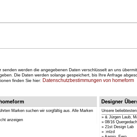
 senden werden die angegebenen Daten verschlüsselt an uns übermitte
geben. Die Daten werden solange gespeichert, bis Ihre Anfrage abgesch
Datenschutzbestimmungen von homeform
onen finden Sie hier:
 homeform
Designer Über
ührten Marken suchen wir sorgfältig aus. Alle Marken
Unsere beliebtesten
»
& Jürgen Laub, M
cht anzeigen
»
08/16 Quergedach
»
21st Design Lab
»
:mlzd
»
Aarnio, Eero