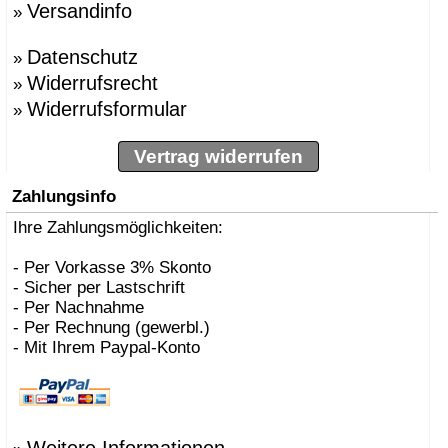
Versandinfo
»
»
BBMDS
»
Bernhard Müller
Datenschutz
»
Berti, Enzo
»
»
Besau Marguerre , St
Widerrufsrecht
»
»
Biokamine, Safretti
Widerrufsformular
»
»
Biscaro, Giorgio
»
Börgens, Markus
»
Bojesen, Kay
Vertrag widerrufen
»
BOLLES+WILSON
»
Bonetto, Rodolfo
Zahlungsinfo
»
Bonucelli, Dante
»
Ihre Zahlungsmöglichkeiten:
Borer, Carlo
»
Bouvrie, Jan des
»
Bozzoli, Lorenza
- Per Vorkasse 3% Skonto
»
Brogliato, Alberto
- Sicher per Lastschrift
»
Bruno Houssin
- Per Nachnahme
»
Bruno Rainaldi
- Per Rechnung (gewerbl.)
»
Büscher, Sebastian D
- Mit Ihrem Paypal-Konto
»
Caramel
»
Carlo Borer
»
Carlo Costantini
»
Carollo, Gino
»
Carsten Gollnick