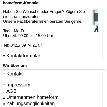
»
AK47 Team
homeform-Kontakt
»
Alberto Brogliato
»
Haben Sie Wünsche oder Fragen? Zögern Sie
Alberto Fabbian
»
Alex Sachetti
nicht, uns anzurufen!
»
Alexander Schenk
Unsere FachberaterInnen beraten Sie gerne.
»
Althaus, Thomas
»
amei
Tage: Mo-Fr
»
Andrea Crosetta
Uhrzeit: 09:00 bis 15:00 Uhr
»
Andreas Kräftner
»
Andreas Ulbricht
Tel: 0421/ 89 74 21 07
»
Anna-Maria Nilsson
»
ANTONELLO, Eddy
Kontaktformular
»
»
Antonio Norero
»
ANTRAX Designteam
Wir über uns
»
Apartment 8
»
Arne Jacobsen
Kontakt
»
»
Atmosphere Globus
»
Augenstein, Susanne
»
Azumi, Shin & Tomoko
Impressum
»
»
Babled, Emmanuel
AGB
»
»
Bao-Nghi Droste
Unternehmen homeform
»
»
Barnaby Gunning
»
Bastian Prieler
Zahlungsmöglichkeiten
»
»
Batisse, Laurent