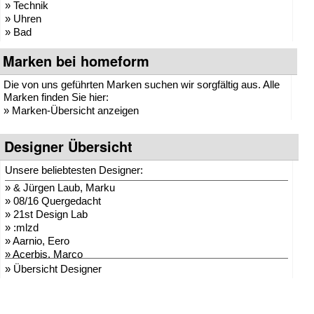
» Technik
» Uhren
» Bad
Marken bei homeform
Die von uns geführten Marken suchen wir sorgfältig aus. Alle
Marken finden Sie hier:
»
Marken-Übersicht anzeigen
Designer Übersicht
Unsere beliebtesten Designer:
»
& Jürgen Laub, Marku
»
08/16 Quergedacht
»
21st Design Lab
»
:mlzd
»
Aarnio, Eero
»
Acerbis, Marco
»
Adam + Harborth
» Übersicht Designer
»
Adelmann, Lothar
»
Agentur Hopf und Wor
»
Agentur Klein + Leid