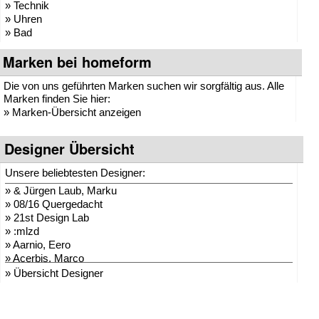
» Technik
» Uhren
» Bad
Marken bei homeform
Die von uns geführten Marken suchen wir sorgfältig aus. Alle
Marken finden Sie hier:
»
Marken-Übersicht anzeigen
Designer Übersicht
Unsere beliebtesten Designer:
»
& Jürgen Laub, Marku
»
08/16 Quergedacht
»
21st Design Lab
»
:mlzd
»
Aarnio, Eero
»
Acerbis, Marco
»
Adam + Harborth
» Übersicht Designer
»
Adelmann, Lothar
»
Agentur Hopf und Wor
»
Agentur Klein + Leid