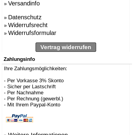
Versandinfo
»
»
BBMDS
»
Bernhard Müller
Datenschutz
»
Berti, Enzo
»
»
Besau Marguerre , St
Widerrufsrecht
»
»
Biokamine, Safretti
Widerrufsformular
»
»
Biscaro, Giorgio
»
Börgens, Markus
»
Bojesen, Kay
Vertrag widerrufen
»
BOLLES+WILSON
»
Bonetto, Rodolfo
Zahlungsinfo
»
Bonucelli, Dante
»
Ihre Zahlungsmöglichkeiten:
Borer, Carlo
»
Bouvrie, Jan des
»
Bozzoli, Lorenza
- Per Vorkasse 3% Skonto
»
Brogliato, Alberto
- Sicher per Lastschrift
»
Bruno Houssin
- Per Nachnahme
»
Bruno Rainaldi
- Per Rechnung (gewerbl.)
»
Büscher, Sebastian D
- Mit Ihrem Paypal-Konto
»
Caramel
»
Carlo Borer
»
Carlo Costantini
»
Carollo, Gino
»
Carsten Gollnick