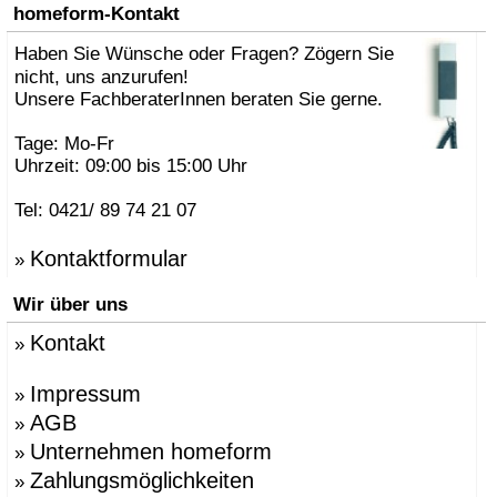
»
AK47 Team
homeform-Kontakt
»
Alberto Brogliato
»
Haben Sie Wünsche oder Fragen? Zögern Sie
Alberto Fabbian
»
Alex Sachetti
nicht, uns anzurufen!
»
Alexander Schenk
Unsere FachberaterInnen beraten Sie gerne.
»
Althaus, Thomas
»
amei
Tage: Mo-Fr
»
Andrea Crosetta
Uhrzeit: 09:00 bis 15:00 Uhr
»
Andreas Kräftner
»
Andreas Ulbricht
Tel: 0421/ 89 74 21 07
»
Anna-Maria Nilsson
»
ANTONELLO, Eddy
Kontaktformular
»
»
Antonio Norero
»
ANTRAX Designteam
Wir über uns
»
Apartment 8
»
Arne Jacobsen
Kontakt
»
»
Atmosphere Globus
»
Augenstein, Susanne
»
Azumi, Shin & Tomoko
Impressum
»
»
Babled, Emmanuel
AGB
»
»
Bao-Nghi Droste
Unternehmen homeform
»
»
Barnaby Gunning
»
Bastian Prieler
Zahlungsmöglichkeiten
»
»
Batisse, Laurent