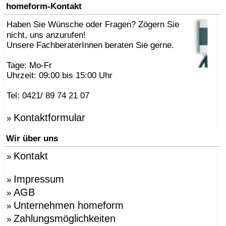
»
AK47 Team
homeform-Kontakt
»
Alberto Brogliato
»
Haben Sie Wünsche oder Fragen? Zögern Sie
Alberto Fabbian
»
Alex Sachetti
nicht, uns anzurufen!
»
Alexander Schenk
Unsere FachberaterInnen beraten Sie gerne.
»
Althaus, Thomas
»
amei
Tage: Mo-Fr
»
Andrea Crosetta
Uhrzeit: 09:00 bis 15:00 Uhr
»
Andreas Kräftner
»
Andreas Ulbricht
Tel: 0421/ 89 74 21 07
»
Anna-Maria Nilsson
»
ANTONELLO, Eddy
Kontaktformular
»
»
Antonio Norero
»
ANTRAX Designteam
Wir über uns
»
Apartment 8
»
Arne Jacobsen
Kontakt
»
»
Atmosphere Globus
»
Augenstein, Susanne
»
Azumi, Shin & Tomoko
Impressum
»
»
Babled, Emmanuel
AGB
»
»
Bao-Nghi Droste
Unternehmen homeform
»
»
Barnaby Gunning
»
Bastian Prieler
Zahlungsmöglichkeiten
»
»
Batisse, Laurent