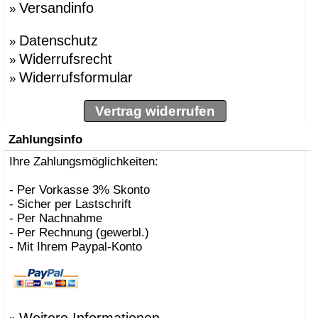
Versandinfo
»
»
BBMDS
»
Bernhard Müller
Datenschutz
»
Berti, Enzo
»
»
Besau Marguerre , St
Widerrufsrecht
»
»
Biokamine, Safretti
Widerrufsformular
»
»
Biscaro, Giorgio
»
Börgens, Markus
»
Bojesen, Kay
Vertrag widerrufen
»
BOLLES+WILSON
»
Bonetto, Rodolfo
Zahlungsinfo
»
Bonucelli, Dante
»
Ihre Zahlungsmöglichkeiten:
Borer, Carlo
»
Bouvrie, Jan des
»
Bozzoli, Lorenza
- Per Vorkasse 3% Skonto
»
Brogliato, Alberto
- Sicher per Lastschrift
»
Bruno Houssin
- Per Nachnahme
»
Bruno Rainaldi
- Per Rechnung (gewerbl.)
»
Büscher, Sebastian D
- Mit Ihrem Paypal-Konto
»
Caramel
»
Carlo Borer
»
Carlo Costantini
»
Carollo, Gino
»
Carsten Gollnick