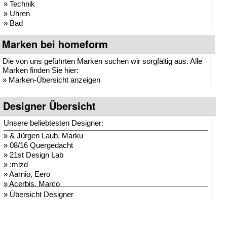
» Technik
» Uhren
» Bad
Marken bei homeform
Die von uns geführten Marken suchen wir sorgfältig aus. Alle
Marken finden Sie hier:
»
Marken-Übersicht anzeigen
Designer Übersicht
Unsere beliebtesten Designer:
»
& Jürgen Laub, Marku
»
08/16 Quergedacht
»
21st Design Lab
»
:mlzd
»
Aarnio, Eero
»
Acerbis, Marco
»
Adam + Harborth
» Übersicht Designer
»
Adelmann, Lothar
»
Agentur Hopf und Wor
»
Agentur Klein + Leid