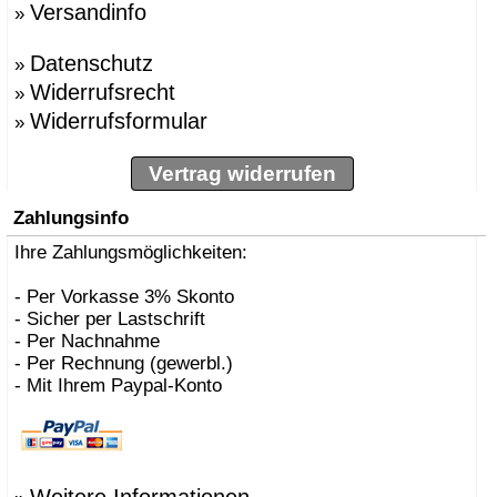
Versandinfo
»
»
BBMDS
»
Bernhard Müller
Datenschutz
»
Berti, Enzo
»
»
Besau Marguerre , St
Widerrufsrecht
»
»
Biokamine, Safretti
Widerrufsformular
»
»
Biscaro, Giorgio
»
Börgens, Markus
»
Bojesen, Kay
Vertrag widerrufen
»
BOLLES+WILSON
»
Bonetto, Rodolfo
Zahlungsinfo
»
Bonucelli, Dante
»
Ihre Zahlungsmöglichkeiten:
Borer, Carlo
»
Bouvrie, Jan des
»
Bozzoli, Lorenza
- Per Vorkasse 3% Skonto
»
Brogliato, Alberto
- Sicher per Lastschrift
»
Bruno Houssin
- Per Nachnahme
»
Bruno Rainaldi
- Per Rechnung (gewerbl.)
»
Büscher, Sebastian D
- Mit Ihrem Paypal-Konto
»
Caramel
»
Carlo Borer
»
Carlo Costantini
»
Carollo, Gino
»
Carsten Gollnick