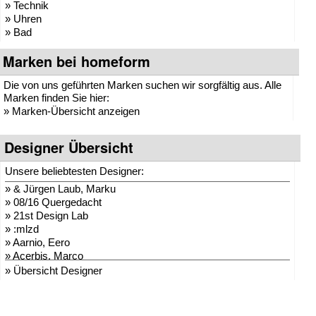
» Technik
» Uhren
» Bad
Marken bei homeform
Die von uns geführten Marken suchen wir sorgfältig aus. Alle
Marken finden Sie hier:
»
Marken-Übersicht anzeigen
Designer Übersicht
Unsere beliebtesten Designer:
»
& Jürgen Laub, Marku
»
08/16 Quergedacht
»
21st Design Lab
»
:mlzd
»
Aarnio, Eero
»
Acerbis, Marco
»
Adam + Harborth
» Übersicht Designer
»
Adelmann, Lothar
»
Agentur Hopf und Wor
»
Agentur Klein + Leid