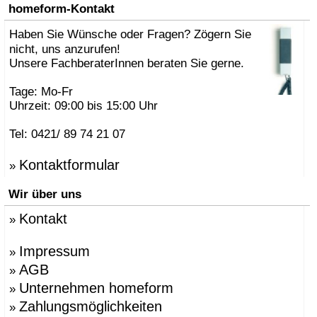
»
AK47 Team
homeform-Kontakt
»
Alberto Brogliato
»
Haben Sie Wünsche oder Fragen? Zögern Sie
Alberto Fabbian
»
Alex Sachetti
nicht, uns anzurufen!
»
Alexander Schenk
Unsere FachberaterInnen beraten Sie gerne.
»
Althaus, Thomas
»
amei
Tage: Mo-Fr
»
Andrea Crosetta
Uhrzeit: 09:00 bis 15:00 Uhr
»
Andreas Kräftner
»
Andreas Ulbricht
Tel: 0421/ 89 74 21 07
»
Anna-Maria Nilsson
»
ANTONELLO, Eddy
Kontaktformular
»
»
Antonio Norero
»
ANTRAX Designteam
Wir über uns
»
Apartment 8
»
Arne Jacobsen
Kontakt
»
»
Atmosphere Globus
»
Augenstein, Susanne
»
Azumi, Shin & Tomoko
Impressum
»
»
Babled, Emmanuel
AGB
»
»
Bao-Nghi Droste
Unternehmen homeform
»
»
Barnaby Gunning
»
Bastian Prieler
Zahlungsmöglichkeiten
»
»
Batisse, Laurent