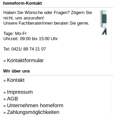
»
AK47 Team
homeform-Kontakt
»
Alberto Brogliato
»
Haben Sie Wünsche oder Fragen? Zögern Sie
Alberto Fabbian
»
Alex Sachetti
nicht, uns anzurufen!
»
Alexander Schenk
Unsere FachberaterInnen beraten Sie gerne.
»
Althaus, Thomas
»
amei
Tage: Mo-Fr
»
Andrea Crosetta
Uhrzeit: 09:00 bis 15:00 Uhr
»
Andreas Kräftner
»
Andreas Ulbricht
Tel: 0421/ 89 74 21 07
»
Anna-Maria Nilsson
»
ANTONELLO, Eddy
Kontaktformular
»
»
Antonio Norero
»
ANTRAX Designteam
Wir über uns
»
Apartment 8
»
Arne Jacobsen
Kontakt
»
»
Atmosphere Globus
»
Augenstein, Susanne
»
Azumi, Shin & Tomoko
Impressum
»
»
Babled, Emmanuel
AGB
»
»
Bao-Nghi Droste
Unternehmen homeform
»
»
Barnaby Gunning
»
Bastian Prieler
Zahlungsmöglichkeiten
»
»
Batisse, Laurent