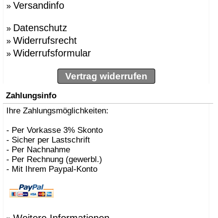
Versandinfo
»
»
BBMDS
»
Bernhard Müller
Datenschutz
»
Berti, Enzo
»
»
Besau Marguerre , St
Widerrufsrecht
»
»
Biokamine, Safretti
Widerrufsformular
»
»
Biscaro, Giorgio
»
Börgens, Markus
»
Bojesen, Kay
Vertrag widerrufen
»
BOLLES+WILSON
»
Bonetto, Rodolfo
Zahlungsinfo
»
Bonucelli, Dante
»
Ihre Zahlungsmöglichkeiten:
Borer, Carlo
»
Bouvrie, Jan des
»
Bozzoli, Lorenza
- Per Vorkasse 3% Skonto
»
Brogliato, Alberto
- Sicher per Lastschrift
»
Bruno Houssin
- Per Nachnahme
»
Bruno Rainaldi
- Per Rechnung (gewerbl.)
»
Büscher, Sebastian D
- Mit Ihrem Paypal-Konto
»
Caramel
»
Carlo Borer
»
Carlo Costantini
»
Carollo, Gino
»
Carsten Gollnick