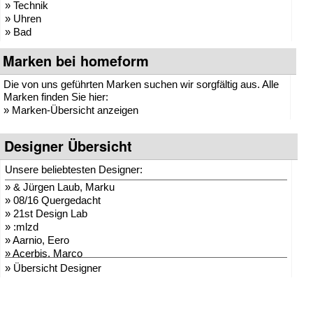
» Technik
» Uhren
» Bad
Marken bei homeform
Die von uns geführten Marken suchen wir sorgfältig aus. Alle
Marken finden Sie hier:
»
Marken-Übersicht anzeigen
Designer Übersicht
Unsere beliebtesten Designer:
»
& Jürgen Laub, Marku
»
08/16 Quergedacht
»
21st Design Lab
»
:mlzd
»
Aarnio, Eero
»
Acerbis, Marco
»
Adam + Harborth
» Übersicht Designer
»
Adelmann, Lothar
»
Agentur Hopf und Wor
»
Agentur Klein + Leid