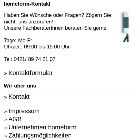
»
AK47 Team
homeform-Kontakt
»
Alberto Brogliato
»
Haben Sie Wünsche oder Fragen? Zögern Sie
Alberto Fabbian
»
Alex Sachetti
nicht, uns anzurufen!
»
Alexander Schenk
Unsere FachberaterInnen beraten Sie gerne.
»
Althaus, Thomas
»
amei
Tage: Mo-Fr
»
Andrea Crosetta
Uhrzeit: 09:00 bis 15:00 Uhr
»
Andreas Kräftner
»
Andreas Ulbricht
Tel: 0421/ 89 74 21 07
»
Anna-Maria Nilsson
»
ANTONELLO, Eddy
Kontaktformular
»
»
Antonio Norero
»
ANTRAX Designteam
Wir über uns
»
Apartment 8
»
Arne Jacobsen
Kontakt
»
»
Atmosphere Globus
»
Augenstein, Susanne
»
Azumi, Shin & Tomoko
Impressum
»
»
Babled, Emmanuel
AGB
»
»
Bao-Nghi Droste
Unternehmen homeform
»
»
Barnaby Gunning
»
Bastian Prieler
Zahlungsmöglichkeiten
»
»
Batisse, Laurent