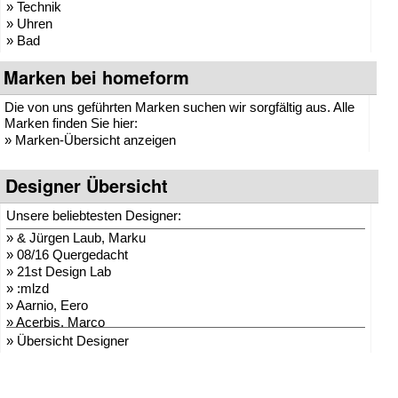
» Technik
» Uhren
» Bad
Marken bei homeform
Die von uns geführten Marken suchen wir sorgfältig aus. Alle
Marken finden Sie hier:
»
Marken-Übersicht anzeigen
Designer Übersicht
Unsere beliebtesten Designer:
»
& Jürgen Laub, Marku
»
08/16 Quergedacht
»
21st Design Lab
»
:mlzd
»
Aarnio, Eero
»
Acerbis, Marco
»
Adam + Harborth
» Übersicht Designer
»
Adelmann, Lothar
»
Agentur Hopf und Wor
»
Agentur Klein + Leid