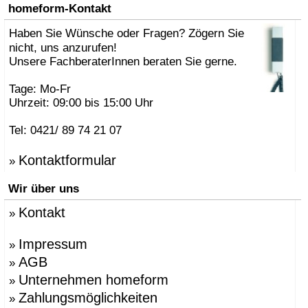
»
AK47 Team
homeform-Kontakt
»
Alberto Brogliato
»
Haben Sie Wünsche oder Fragen? Zögern Sie
Alberto Fabbian
»
Alex Sachetti
nicht, uns anzurufen!
»
Alexander Schenk
Unsere FachberaterInnen beraten Sie gerne.
»
Althaus, Thomas
»
amei
Tage: Mo-Fr
»
Andrea Crosetta
Uhrzeit: 09:00 bis 15:00 Uhr
»
Andreas Kräftner
»
Andreas Ulbricht
Tel: 0421/ 89 74 21 07
»
Anna-Maria Nilsson
»
ANTONELLO, Eddy
Kontaktformular
»
»
Antonio Norero
»
ANTRAX Designteam
Wir über uns
»
Apartment 8
»
Arne Jacobsen
Kontakt
»
»
Atmosphere Globus
»
Augenstein, Susanne
»
Azumi, Shin & Tomoko
Impressum
»
»
Babled, Emmanuel
AGB
»
»
Bao-Nghi Droste
Unternehmen homeform
»
»
Barnaby Gunning
»
Bastian Prieler
Zahlungsmöglichkeiten
»
»
Batisse, Laurent