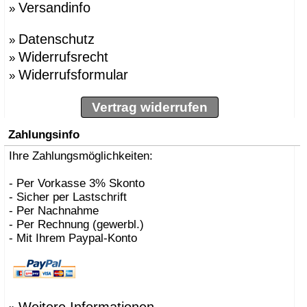
Versandinfo
»
»
BBMDS
»
Bernhard Müller
Datenschutz
»
Berti, Enzo
»
»
Besau Marguerre , St
Widerrufsrecht
»
»
Biokamine, Safretti
Widerrufsformular
»
»
Biscaro, Giorgio
»
Börgens, Markus
»
Bojesen, Kay
Vertrag widerrufen
»
BOLLES+WILSON
»
Bonetto, Rodolfo
Zahlungsinfo
»
Bonucelli, Dante
»
Ihre Zahlungsmöglichkeiten:
Borer, Carlo
»
Bouvrie, Jan des
»
Bozzoli, Lorenza
- Per Vorkasse 3% Skonto
»
Brogliato, Alberto
- Sicher per Lastschrift
»
Bruno Houssin
- Per Nachnahme
»
Bruno Rainaldi
- Per Rechnung (gewerbl.)
»
Büscher, Sebastian D
- Mit Ihrem Paypal-Konto
»
Caramel
»
Carlo Borer
»
Carlo Costantini
»
Carollo, Gino
»
Carsten Gollnick