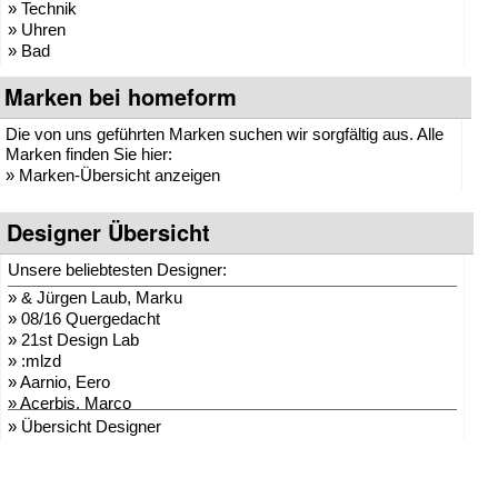
» Technik
» Uhren
» Bad
Marken bei homeform
Die von uns geführten Marken suchen wir sorgfältig aus. Alle
Marken finden Sie hier:
»
Marken-Übersicht anzeigen
Designer Übersicht
Unsere beliebtesten Designer:
»
& Jürgen Laub, Marku
»
08/16 Quergedacht
»
21st Design Lab
»
:mlzd
»
Aarnio, Eero
»
Acerbis, Marco
»
Adam + Harborth
» Übersicht Designer
»
Adelmann, Lothar
»
Agentur Hopf und Wor
»
Agentur Klein + Leid