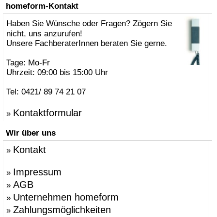
»
AK47 Team
homeform-Kontakt
»
Alberto Brogliato
»
Haben Sie Wünsche oder Fragen? Zögern Sie
Alberto Fabbian
»
Alex Sachetti
nicht, uns anzurufen!
»
Alexander Schenk
Unsere FachberaterInnen beraten Sie gerne.
»
Althaus, Thomas
»
amei
Tage: Mo-Fr
»
Andrea Crosetta
Uhrzeit: 09:00 bis 15:00 Uhr
»
Andreas Kräftner
»
Andreas Ulbricht
Tel: 0421/ 89 74 21 07
»
Anna-Maria Nilsson
»
ANTONELLO, Eddy
Kontaktformular
»
»
Antonio Norero
»
ANTRAX Designteam
Wir über uns
»
Apartment 8
»
Arne Jacobsen
Kontakt
»
»
Atmosphere Globus
»
Augenstein, Susanne
»
Azumi, Shin & Tomoko
Impressum
»
»
Babled, Emmanuel
AGB
»
»
Bao-Nghi Droste
Unternehmen homeform
»
»
Barnaby Gunning
»
Bastian Prieler
Zahlungsmöglichkeiten
»
»
Batisse, Laurent