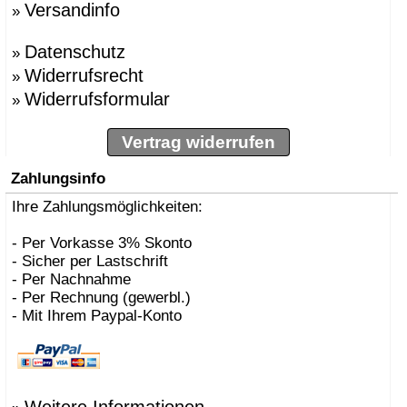
Versandinfo
»
»
BBMDS
»
Bernhard Müller
Datenschutz
»
Berti, Enzo
»
»
Besau Marguerre , St
Widerrufsrecht
»
»
Biokamine, Safretti
Widerrufsformular
»
»
Biscaro, Giorgio
»
Börgens, Markus
»
Bojesen, Kay
Vertrag widerrufen
»
BOLLES+WILSON
»
Bonetto, Rodolfo
Zahlungsinfo
»
Bonucelli, Dante
»
Ihre Zahlungsmöglichkeiten:
Borer, Carlo
»
Bouvrie, Jan des
»
Bozzoli, Lorenza
- Per Vorkasse 3% Skonto
»
Brogliato, Alberto
- Sicher per Lastschrift
»
Bruno Houssin
- Per Nachnahme
»
Bruno Rainaldi
- Per Rechnung (gewerbl.)
»
Büscher, Sebastian D
- Mit Ihrem Paypal-Konto
»
Caramel
»
Carlo Borer
»
Carlo Costantini
»
Carollo, Gino
»
Carsten Gollnick