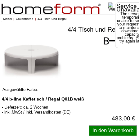
Service
Unavail
The server
temporari
Möbel
Couchtische
4/4 Tisch und Regal
unable to se
your reques
4/4 Tisch und Regal
to mainten
downtime
capacit
problems. P
try again la
Ausgewählte Farbe:
4/4 b-line Kaffetisch / Regal Q01B weiß
- Lieferzeit: ca. 2 Wochen
- inkl.MwSt / inkl. Versandkosten (DE)
483,00 €