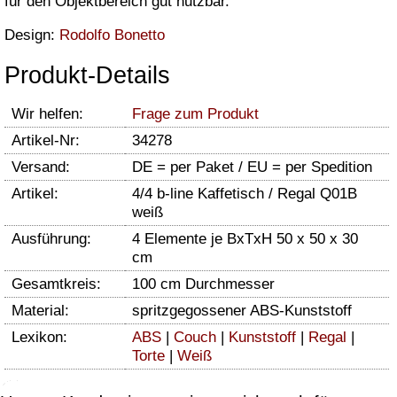
für den Objektbereich gut nutzbar.
Design:
Rodolfo Bonetto
Produkt-Details
Wir helfen:
Frage zum Produkt
Artikel-Nr:
34278
Versand:
DE = per Paket / EU = per Spedition
Artikel:
4/4 b-line Kaffetisch / Regal Q01B
weiß
Ausführung:
4 Elemente je BxTxH 50 x 50 x 30
cm
Gesamtkreis:
100 cm Durchmesser
Material:
spritzgegossener ABS-Kunststoff
Lexikon:
ABS
|
Couch
|
Kunststoff
|
Regal
|
Torte
|
Weiß