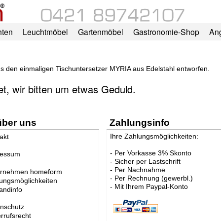
hten
Leuchtmöbel
Gartenmöbel
Gastronomie-Shop
An
ns den einmaligen Tischuntersetzer MYRIA aus Edelstahl entworfen.
tet, wir bitten um etwas Geduld.
über uns
Zahlungsinfo
Ihre Zahlungsmöglichkeiten:
akt
- Per Vorkasse 3% Skonto
ressum
- Sicher per Lastschrift
- Per Nachnahme
ernehmen homeform
- Per Rechnung (gewerbl.)
ungsmöglichkeiten
- Mit Ihrem Paypal-Konto
andinfo
nschutz
rrufsrecht