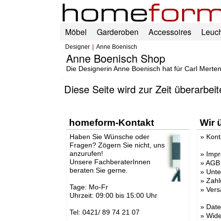
Möbel
Garderoben
Accessoires
Leuc
Designer
Anne Boenisch
Anne Boenisch Shop
Die Designerin Anne Boenisch hat für Carl Merte
Diese Seite wird zur Zeit überarbei
homeform-Kontakt
Wir 
Haben Sie Wünsche oder
»
Kont
Fragen? Zögern Sie nicht, uns
anzurufen!
»
Imp
Unsere FachberaterInnen
»
AGB
beraten Sie gerne.
»
Unt
»
Zahl
Tage: Mo-Fr
»
Vers
Uhrzeit: 09:00 bis 15:00 Uhr
»
Date
Tel: 0421/ 89 74 21 07
»
Wide