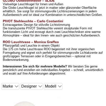
GLOBO Outdoor/Indoor – SLIDE
Vielseitige Leuchtkugel für Innen und Außen
Die Globo Leuchtkugel ist jetzt in matter oder glänzender Oberfläche
erhältlich. Sie sorgt für stimmungsvolle Lichtinszenierungen in jedem
Außenbereich und ist ideal zur Kombination in unterschiedlichen Größen.
PIVOT Stehleuchte – Carlo Costantini
Extravagantes Design für stilvolle Lichtstimmung
Die transluzente PIVOT Stehleuchte vereint skulpturale Form mit
funktionalem Licht und erzeugt durch zwei Leuchttechniken eine warme
Atmosphäre – ideal für den Innen- wie auch geschützten Außenbereich.
ROO Leuchtvase – Monica Graffeo
Pflanzgefäß und Leuchte in einem Objekt
Die 175 cm hohe Leuchtvase ROO begeistert mit ihrer organischen
Formgebung und eignet sich perfekt für stimmungsvolle Lichtakzente auf
großzügigen Terrassen oder in Eingangsbereichen – optional mit
Bodenverankerung.
Interessieren Sie sich für mehrere Modelle?
Wir beraten Sie gerne
persönlich und erstellen ein individuelles Angebot – schnell, unverbindlich
und exakt auf Ihre Anforderungen abgestimmt.