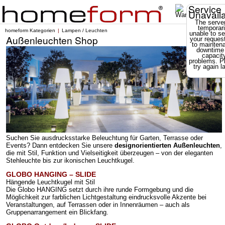
Service
Unavail
The server
temporari
homeform Kategorien
Lampen / Leuchten
unable to se
Außenleuchten Shop
your reques
to mainten
downtime
capacit
problems. P
try again la
Suchen Sie ausdrucksstarke Beleuchtung für Garten, Terrasse oder
Events?
Dann entdecken Sie unsere
designorientierten Außenleuchten
,
die mit Stil, Funktion und Vielseitigkeit überzeugen – von der eleganten
Stehleuchte bis zur ikonischen Leuchtkugel.
GLOBO HANGING – SLIDE
Hängende Leuchtkugel mit Stil
Die Globo HANGING setzt durch ihre runde Formgebung und die
Möglichkeit zur farblichen Lichtgestaltung eindrucksvolle Akzente bei
Veranstaltungen, auf Terrassen oder in Innenräumen – auch als
Gruppenarrangement ein Blickfang.