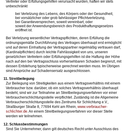
Vertreter oder Erfüllungsgehilfen verursacht wurden, haften wir stets
unbeschränkt
bei Verletzung des Lebens, des Körpers oder der Gesundheit,
bei vorsätzlicher oder grob fahrlässiger Pflichtverletzung,
bei Garantieversprechen, soweit vereinbart, oder
soweit der Anwendungsbereich des Produkthaftungsgesetzes
eröffnet ist.
Bei Verletzung wesentlicher Vertragspflichten, deren Erfüllung die
ordnungsgemäße Durchführung des Vertrages überhaupt erst ermöglicht
und auf deren Einhaltung der Vertragspartner regelmäßig vertrauen darf,
(Kardinalpflichten) durch leichte Fahrlässigkeit von uns, unseren
gesetzlichen Vertretern oder Erfüllungsgehilfen ist die Haftung der Höhe
nach auf den bei Vertragsschluss vorhersehbaren Schaden begrenzt, mit
dessen Entstehung typischerweise gerechnet werden muss. Im Übrigen
sind Ansprüche auf Schadensersatz ausgeschlossen.
11. Streitbeilegung
Zur Beilegung von Streitigkeiten aus einem Vertragsverhältnis mit einem
Verbraucher bzw. darüber, ob ein solches Vertragsverhältnis überhaupt
besteht, sind wir zur Teilnahme an Streitbeilegungsverfahren vor einer
Verbraucherschlichtungsstelle verpflichtet. Zuständig ist die Allgemeine
Verbraucherschlichtungsstelle des Zentrums für Schlichtung e.V.,
www.verbraucher-
Straßburger Straße 8, 77694 Kehl am Rhein,
schlichter.de
. An einem Streitbeilegungsverfahren vor dieser Stelle
werden wir teilnehmen.
12. Schlussbestimmungen
Sind Sie Unternehmer, dann gilt deutsches Recht unter Ausschluss des