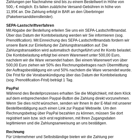
Zahlungen per Nachnahme sind bis zu einem Bestellwert in Höhe von
500,- € möglich. Es fallen zuätzliche Versand-Gebühren in höhe von
11,95€ an. Die Zahlung erfolgt in BAR an den Überbringer
(Paketversanddienstleister).
SEPA-Lastschriftverfahren
Mit Abgabe der Bestellung erteilen Sie uns ein SEPA-Lastschriftmandat.
Über das Datum der Kontobelastung werden wir Sie informieren (sog.
Prenotification). Mit Einreichung des SEPA-Lastschriftmandats fordern wir
unsere Bank zur Einleitung der Zahlungstransaktion auf. Die
Zahlungstransaktion wird automatisch durchgeführt und Ihr Konto belastet.
Die Kontobelastung erfolgt bei einem Warenwert unter 500,00 Euro,
nachdem wir die Ware versendet haben. Bei einem Warenwert von über
500,00 Euro ziehen wir 50% des Rechnungsbetrages nach Übermittlung
der Auftragsbestätigung ein und 50% nachdem die Ware versendet wurde.
Die Frist für die Vorabankündigung über das Datum der Kontobelastung
(sog. Prenotification-Frist) beträgt 1 Tag.
PayPal
Während des Bestellprozesses erhalten Sie die Möglichkeit, mit dem Klick
auf dem entsprechenden Paypal-Button die Zahlung direkt vorzunehmen.
Wenn Sie dies nicht wünschen, senden wir Ihnen In der E-Mail mit unserer
Bestellbestätigung auch einen Link zur Paypal Webseite. Um den
Rechnungsbetrag über PayPal bezahlen zu können, müssen Sie dort
registriert sein bzw. sich erst registrieren, mit Ihren Zugangsdaten
legitimieren und die Zahlungsanweisung an uns bestätigen.
Rechnung
Für Unternehmer und Selbstständige bieten wir die Zahlung per