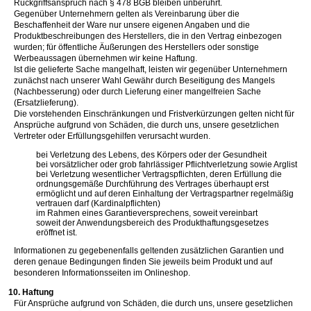
Rückgriffsanspruch nach § 478 BGB bleiben unberührt.
Gegenüber Unternehmern gelten als Vereinbarung über die
Beschaffenheit der Ware nur unsere eigenen Angaben und die
Produktbeschreibungen des Herstellers, die in den Vertrag einbezogen
wurden; für öffentliche Äußerungen des Herstellers oder sonstige
Werbeaussagen übernehmen wir keine Haftung.
Ist die gelieferte Sache mangelhaft, leisten wir gegenüber Unternehmern
zunächst nach unserer Wahl Gewähr durch Beseitigung des Mangels
(Nachbesserung) oder durch Lieferung einer mangelfreien Sache
(Ersatzlieferung).
Die vorstehenden Einschränkungen und Fristverkürzungen gelten nicht für
Ansprüche aufgrund von Schäden, die durch uns, unsere gesetzlichen
Vertreter oder Erfüllungsgehilfen verursacht wurden.
bei Verletzung des Lebens, des Körpers oder der Gesundheit
bei vorsätzlicher oder grob fahrlässiger Pflichtverletzung sowie Arglist
bei Verletzung wesentlicher Vertragspflichten, deren Erfüllung die
ordnungsgemäße Durchführung des Vertrages überhaupt erst
ermöglicht und auf deren Einhaltung der Vertragspartner regelmäßig
vertrauen darf (Kardinalpflichten)
im Rahmen eines Garantieversprechens, soweit vereinbart
soweit der Anwendungsbereich des Produkthaftungsgesetzes
eröffnet ist.
Informationen zu gegebenenfalls geltenden zusätzlichen Garantien und
deren genaue Bedingungen finden Sie jeweils beim Produkt und auf
besonderen Informationsseiten im Onlineshop.
10. Haftung
Für Ansprüche aufgrund von Schäden, die durch uns, unsere gesetzlichen