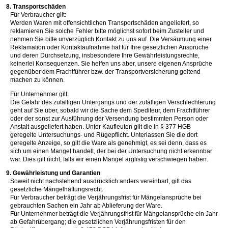
8. Transportschäden
Für Verbraucher gilt:
Werden Waren mit offensichtlichen Transportschäden angeliefert, so
reklamieren Sie solche Fehler bitte möglichst sofort beim Zusteller und
nehmen Sie bitte unverzüglich Kontakt zu uns auf. Die Versäumung einer
Reklamation oder Kontaktaufnahme hat für Ihre gesetzlichen Ansprüche
und deren Durchsetzung, insbesondere Ihre Gewährleistungsrechte,
keinerlei Konsequenzen. Sie helfen uns aber, unsere eigenen Ansprüche
gegenüber dem Frachtführer bzw. der Transportversicherung geltend
machen zu können.
Für Unternehmer gilt:
Die Gefahr des zufälligen Untergangs und der zufälligen Verschlechterung
geht auf Sie über, sobald wir die Sache dem Spediteur, dem Frachtführer
oder der sonst zur Ausführung der Versendung bestimmten Person oder
Anstalt ausgeliefert haben. Unter Kaufleuten gilt die in § 377 HGB
geregelte Untersuchungs- und Rügepflicht. Unterlassen Sie die dort
geregelte Anzeige, so gilt die Ware als genehmigt, es sei denn, dass es
sich um einen Mangel handelt, der bei der Untersuchung nicht erkennbar
war. Dies gilt nicht, falls wir einen Mangel arglistig verschwiegen haben.
9. Gewährleistung und Garantien
Soweit nicht nachstehend ausdrücklich anders vereinbart, gilt das
gesetzliche Mängelhaftungsrecht.
Für Verbraucher beträgt die Verjährungsfrist für Mängelansprüche bei
gebrauchten Sachen ein Jahr ab Ablieferung der Ware.
Für Unternehmer beträgt die Verjährungsfrist für Mängelansprüche ein Jahr
ab Gefahrübergang; die gesetzlichen Verjährungsfristen für den