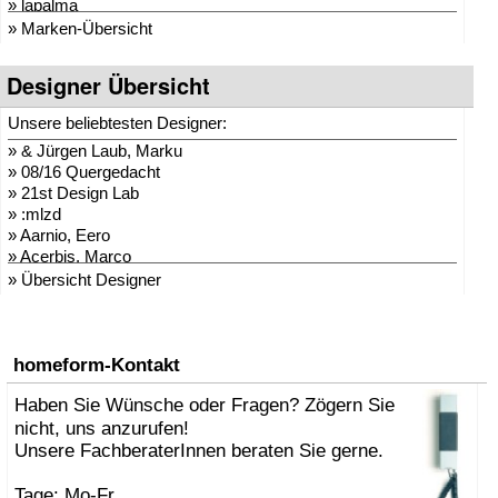
»
lapalma
»
moree
» Marken-Übersicht
»
schneiderschram
»
Weishäupl
Designer Übersicht
»
Sitting Bull
»
more
Unsere beliebtesten Designer:
»
CARMA Plaids
»
& Jürgen Laub, Marku
»
MyYour
»
08/16 Quergedacht
»
Flux
»
21st Design Lab
»
rephorm
»
:mlzd
»
serralunga 1825
»
Aarnio, Eero
»
euro3plast
»
Acerbis, Marco
»
OpinionCIATTI
»
Adam + Harborth
»
» Übersicht Designer
Bensen
»
Adelmann, Lothar
»
Stadler Form
»
Agentur Hopf und Wor
»
Blomus
»
Agentur Klein + Leid
»
keilbach design
»
AK47 Team
»
homeform-Kontakt
Atmosphere
»
Alberto Brogliato
»
AKARI-Design
»
Haben Sie Wünsche oder Fragen? Zögern Sie
Alberto Fabbian
»
El Casco
»
Alex Sachetti
»
nicht, uns anzurufen!
Stiletto
»
Alexander Schenk
»
Safretti
Unsere FachberaterInnen beraten Sie gerne.
»
Althaus, Thomas
»
Cascando
»
amei
»
next Design
Tage: Mo-Fr