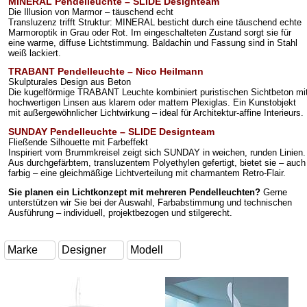
MINERAL Pendelleuchte – SLIDE Designteam
Die Illusion von Marmor – täuschend echt
Transluzenz trifft Struktur: MINERAL besticht durch eine täuschend echte
Marmoroptik in Grau oder Rot. Im eingeschalteten Zustand sorgt sie für
eine warme, diffuse Lichtstimmung. Baldachin und Fassung sind in Stahl
weiß lackiert.
TRABANT Pendelleuchte – Nico Heilmann
Skulpturales Design aus Beton
Die kugelförmige TRABANT Leuchte kombiniert puristischen Sichtbeton mi
hochwertigen Linsen aus klarem oder mattem Plexiglas. Ein Kunstobjekt
mit außergewöhnlicher Lichtwirkung – ideal für Architektur-affine Interieurs.
SUNDAY Pendelleuchte – SLIDE Designteam
Fließende Silhouette mit Farbeffekt
Inspiriert vom Brummkreisel zeigt sich SUNDAY in weichen, runden Linien.
Aus durchgefärbtem, transluzentem Polyethylen gefertigt, bietet sie – auch
farbig – eine gleichmäßige Lichtverteilung mit charmantem Retro-Flair.
Sie planen ein Lichtkonzept mit mehreren Pendelleuchten?
Gerne
unterstützen wir Sie bei der Auswahl, Farbabstimmung und technischen
Ausführung – individuell, projektbezogen und stilgerecht.