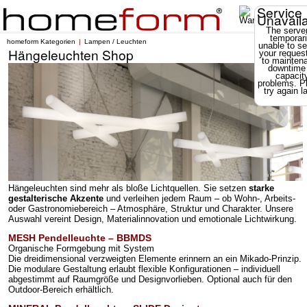
Service
Unavail
The server
temporari
homeform Kategorien
Lampen / Leuchten
unable to se
Hängeleuchten Shop
your reques
to mainten
downtime
capacit
problems. P
try again la
Hängeleuchten sind mehr als bloße Lichtquellen.
Sie setzen
starke
gestalterische Akzente
und verleihen jedem Raum – ob Wohn-, Arbeits-
oder Gastronomiebereich – Atmosphäre, Struktur und Charakter. Unsere
Auswahl vereint Design, Materialinnovation und emotionale Lichtwirkung.
MESH Pendelleuchte – BBMDS
Organische Formgebung mit System
Die dreidimensional verzweigten Elemente erinnern an ein Mikado-Prinzip.
Die modulare Gestaltung erlaubt flexible Konfigurationen – individuell
abgestimmt auf Raumgröße und Designvorlieben. Optional auch für den
Outdoor-Bereich erhältlich.