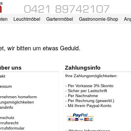
hten
Leuchtmöbel
Gartenmöbel
Gastronomie-Shop
An
tet, wir bitten um etwas Geduld.
über uns
Zahlungsinfo
Ihre Zahlungsmöglichkeiten:
akt
- Per Vorkasse 3% Skonto
ressum
- Sicher per Lastschrift
- Per Nachnahme
ernehmen homeform
- Per Rechnung (gewerbl.)
ungsmöglichkeiten
- Mit Ihrem Paypal-Konto
andinfo
nschutz
rrufsrecht
rrufsformular
»
Weitere Informationen