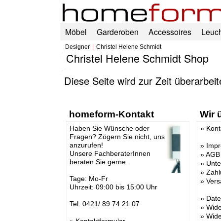
Möbel
Garderoben
Accessoires
Leuc
Designer
Christel Helene Schmidt
Christel Helene Schmidt Shop
Diese Seite wird zur Zeit überarbei
homeform-Kontakt
Wir 
Haben Sie Wünsche oder
»
Kont
Fragen? Zögern Sie nicht, uns
anzurufen!
»
Imp
Unsere FachberaterInnen
»
AGB
beraten Sie gerne.
»
Unt
»
Zahl
Tage: Mo-Fr
»
Vers
Uhrzeit: 09:00 bis 15:00 Uhr
»
Date
Tel: 0421/ 89 74 21 07
»
Wide
»
Wide
»
Kontaktformular