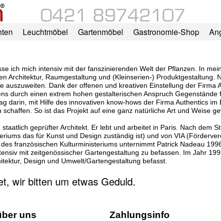
hten
Leuchtmöbel
Gartenmöbel
Gastronomie-Shop
An
 ich mich intensiv mit der fanszinierenden Welt der Pflanzen. In meiner
en Architektur, Raumgestaltung und (Kleinserien-) Produktgestaltung.
ukte auszuweiten. Dank der offenen und kreativen Einstellung der Firma
ens durch einen extrem hohen gestalterischen Anspruch Gegenstände fü
ag darin, mit Hilfe des innovativen know-hows der Firma Authentics im B
 schaffen. So ist das Projekt auf eine ganz natürliche Art und Weise 
staatlich geprüfter Architekt. Er lebt und arbeitet in Paris. Nach dem 
teriums das für Kunst und Design zuständig ist) und von VIA (Förderver
ve des französischen Kulturministeriums unternimmt Patrick Nadeau 1996 e
tensiv mit zeitgenössischer Gartengestaltung zu befassen. Im Jahr 1997
hitektur, Design und Umwelt/Gartengestaltung befasst.
tet, wir bitten um etwas Geduld.
über uns
Zahlungsinfo