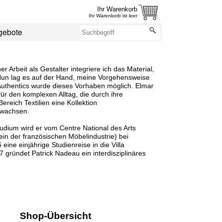
Ihr Warenkorb
Ihr Warenkorb ist leer
gebote
 Arbeit als Gestalter integriere ich das Material,
 Nun lag es auf der Hand, meine Vorgehensweise
 Authentics wurde dieses Vorhaben möglich. Elmar
r den komplexen Alltag, die durch ihre
ereich Textilien eine Kollektion
gewachsen.
Studium wird er vom Centre National des Arts
ein der französischen Möbelindustrie) bei
ine einjährige Studienreise in die Villa
 gründet Patrick Nadeau ein interdisziplinäres
Shop-Übersicht