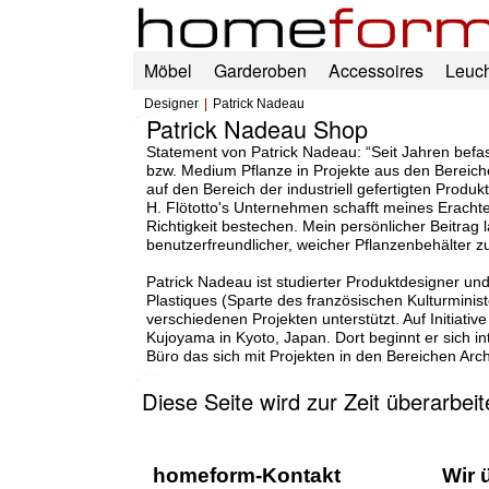
Möbel
Garderoben
Accessoires
Leuc
Designer
Patrick Nadeau
Patrick Nadeau Shop
Statement von Patrick Nadeau: “Seit Jahren befasse
bzw. Medium Pflanze in Projekte aus den Bereich
auf den Bereich der industriell gefertigten Prod
H. Flötotto's Unternehmen schafft meines Eracht
Richtigkeit bestechen. Mein persönlicher Beitrag l
benutzerfreundlicher, weicher Pflanzenbehälter zu
Patrick Nadeau ist studierter Produktdesigner und 
Plastiques (Sparte des französischen Kulturminis
verschiedenen Projekten unterstützt. Auf Initiati
Kujoyama in Kyoto, Japan. Dort beginnt er sich in
Büro das sich mit Projekten in den Bereichen Arc
Diese Seite wird zur Zeit überarbei
homeform-Kontakt
Wir 