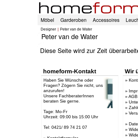
Möbel
Garderoben
Accessoires
Leuc
Designer
Peter van de Water
Peter van de Water
Diese Seite wird zur Zeit überarbei
homeform-Kontakt
Wir 
Haben Sie Wünsche oder
»
Kont
Fragen? Zögern Sie nicht, uns
anzurufen!
»
Imp
Unsere FachberaterInnen
»
AGB
beraten Sie gerne.
»
Unt
»
Zahl
Tage: Mo-Fr
»
Vers
Uhrzeit: 09:00 bis 15:00 Uhr
»
Date
Tel: 0421/ 89 74 21 07
»
Wide
»
Wide
»
Kontaktformular