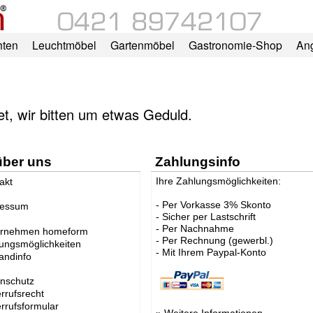
hten
Leuchtmöbel
Gartenmöbel
Gastronomie-Shop
An
tet, wir bitten um etwas Geduld.
über uns
Zahlungsinfo
Ihre Zahlungsmöglichkeiten:
akt
- Per Vorkasse 3% Skonto
ressum
- Sicher per Lastschrift
- Per Nachnahme
ernehmen homeform
- Per Rechnung (gewerbl.)
ungsmöglichkeiten
- Mit Ihrem Paypal-Konto
andinfo
nschutz
rrufsrecht
rrufsformular
»
Weitere Informationen