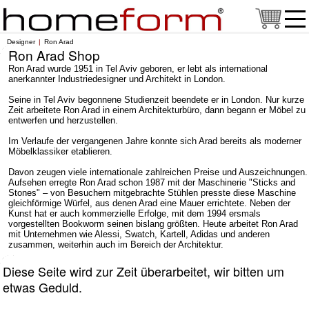
Designer
Ron Arad
Ron Arad Shop
Ron Arad wurde 1951 in Tel Aviv geboren, er lebt als international
anerkannter Industriedesigner und Architekt in London.
Seine in Tel Aviv begonnene Studienzeit beendete er in London. Nur kurze
Zeit arbeitete Ron Arad in einem Architekturbüro, dann begann er Möbel zu
entwerfen und herzustellen.
Im Verlaufe der vergangenen Jahre konnte sich Arad bereits als moderner
Möbelklassiker etablieren.
Davon zeugen viele internationale zahlreichen Preise und Auszeichnungen.
Aufsehen erregte Ron Arad schon 1987 mit der Maschinerie "Sticks and
Stones" – von Besuchern mitgebrachte Stühlen presste diese Maschine
gleichförmige Würfel, aus denen Arad eine Mauer errichtete. Neben der
Kunst hat er auch kommerzielle Erfolge, mit dem 1994 ersmals
vorgestellten Bookworm seinen bislang größten. Heute arbeitet Ron Arad
mit Unternehmen wie Alessi, Swatch, Kartell, Adidas und anderen
zusammen, weiterhin auch im Bereich der Architektur.
Diese Seite wird zur Zeit überarbeitet, wir bitten um
etwas Geduld.