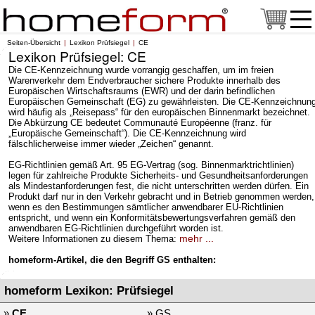
Seiten-Übersicht
Lexikon Prüfsiegel
CE
Lexikon Prüfsiegel: CE
Die CE-Kennzeichnung wurde vorrangig geschaffen, um im freien
Warenverkehr dem Endverbraucher sichere Produkte innerhalb des
Europäischen Wirtschaftsraums (EWR) und der darin befindlichen
Europäischen Gemeinschaft (EG) zu gewährleisten. Die CE-Kennzeichnun
wird häufig als „Reisepass“ für den europäischen Binnenmarkt bezeichnet.
Die Abkürzung CE bedeutet Communauté Européenne (franz. für
„Europäische Gemeinschaft“). Die CE-Kennzeichnung wird
fälschlicherweise immer wieder „Zeichen“ genannt.
EG-Richtlinien gemäß Art. 95 EG-Vertrag (sog. Binnenmarktrichtlinien)
legen für zahlreiche Produkte Sicherheits- und Gesundheitsanforderungen
als Mindestanforderungen fest, die nicht unterschritten werden dürfen. Ein
Produkt darf nur in den Verkehr gebracht und in Betrieb genommen werden,
wenn es den Bestimmungen sämtlicher anwendbarer EU-Richtlinien
entspricht, und wenn ein Konformitätsbewertungsverfahren gemäß den
anwendbaren EG-Richtlinien durchgeführt worden ist.
mehr ...
Weitere Informationen zu diesem Thema:
homeform-Artikel, die den Begriff GS enthalten:
homeform Lexikon: Prüfsiegel
»
CE
» GS