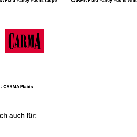
 Plaid Fancy Fuchs taupe
CARMA Plaid Fancy Fuchs whit
: CARMA Plaids
ch auch für: