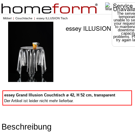
Service
Unavail
The server
temporari
Möbel
Couchtische
essey ILLUSION Tisch
unable to se
your reques
essey ILLUSION Tisch
to mainten
downtime
capacit
problems. P
try again la
essey Grand Illusion Couchtisch ø 42, H 52 cm, transparent
Der Artikel ist leider nicht mehr lieferbar.
Beschreibung