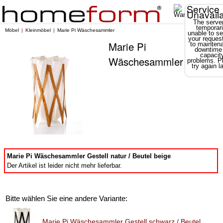
Service
Unavail
The server
temporari
Möbel
Kleinmöbel
Marie Pi Wäschesammler
unable to se
your reques
Marie Pi
to mainten
downtime
capacit
Wäschesammler
problems. P
try again la
Marie Pi Wäschesammler Gestell natur / Beutel beige
Der Artikel ist leider nicht mehr lieferbar.
Bitte wählen Sie eine andere Variante:
Marie Pi Wäschesammler Gestell schwarz / Beutel