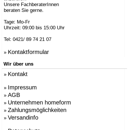
Unsere FachberaterInnen
beraten Sie gerne.
Tage: Mo-Fr
Uhrzeit: 09:00 bis 15:00 Uhr
Tel: 0421/ 89 74 21 07
Kontaktformular
»
Wir über uns
Kontakt
»
Impressum
»
AGB
»
Unternehmen homeform
»
Zahlungsmöglichkeiten
»
Versandinfo
»