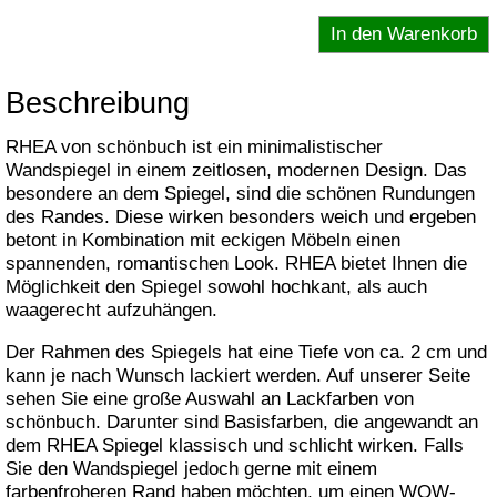
Beschreibung
RHEA von schönbuch ist ein minimalistischer
Wandspiegel in einem zeitlosen, modernen Design. Das
besondere an dem Spiegel, sind die schönen Rundungen
des Randes. Diese wirken besonders weich und ergeben
betont in Kombination mit eckigen Möbeln einen
spannenden, romantischen Look. RHEA bietet Ihnen die
Möglichkeit den Spiegel sowohl hochkant, als auch
waagerecht aufzuhängen.
Der Rahmen des Spiegels hat eine Tiefe von ca. 2 cm und
kann je nach Wunsch lackiert werden. Auf unserer Seite
sehen Sie eine große Auswahl an Lackfarben von
schönbuch. Darunter sind Basisfarben, die angewandt an
dem RHEA Spiegel klassisch und schlicht wirken. Falls
Sie den Wandspiegel jedoch gerne mit einem
farbenfroheren Rand haben möchten, um einen WOW-