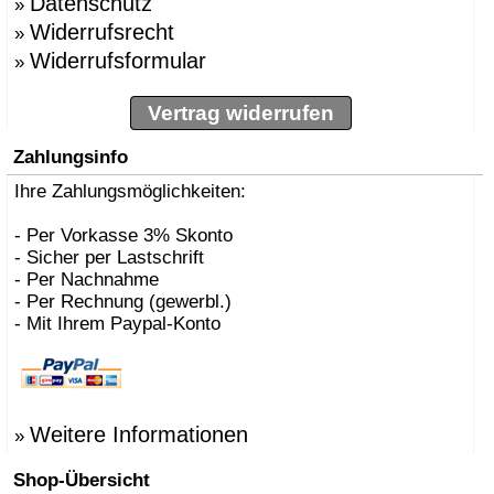
Datenschutz
»
Widerrufsrecht
»
Widerrufsformular
»
Vertrag widerrufen
Zahlungsinfo
Ihre Zahlungsmöglichkeiten:
- Per Vorkasse 3% Skonto
- Sicher per Lastschrift
- Per Nachnahme
- Per Rechnung (gewerbl.)
- Mit Ihrem Paypal-Konto
Weitere Informationen
»
Shop-Übersicht