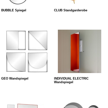
BUBBLE Spiegel
CLUB Standgarderobe
GEO Wandspiegel
INDIVIDUAL ELECTRIC
Wandspiegel