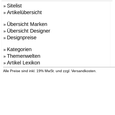
Sitelist
»
Artikelübersicht
»
Übersicht Marken
»
Übersicht Designer
»
Designpreise
»
Kategorien
»
Themenwelten
»
Artikel Lexikon
»
»
Alle Preise sind inkl. 19% MwSt. und zzgl. Versandkosten.
Versandinformation anzeigen