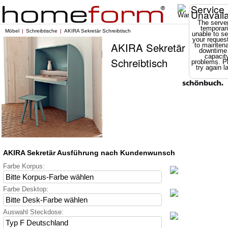
Service
Unavail
The server
temporari
Möbel
Schreibtische
AKIRA Sekretär Schreibtisch
unable to se
your reques
AKIRA Sekretär
to mainten
downtime
capacit
Schreibtisch
problems. P
try again la
AKIRA Sekretär Ausführung nach Kundenwunsch
Farbe Korpus:
Farbe Desktop:
Auswahl Steckdose: