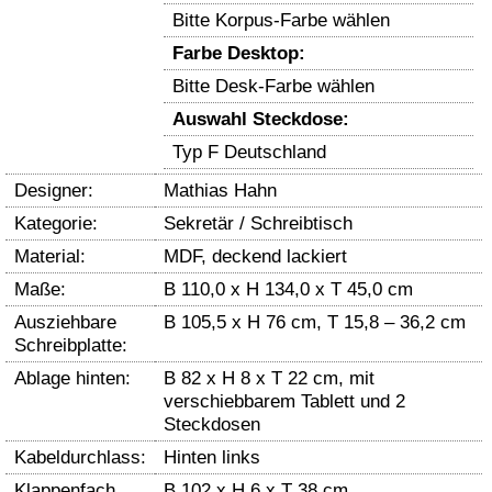
Bitte Korpus-Farbe wählen
Farbe Desktop:
Bitte Desk-Farbe wählen
Auswahl Steckdose:
Typ F Deutschland
Designer:
Mathias Hahn
Kategorie:
Sekretär / Schreibtisch
Material:
MDF, deckend lackiert
Maße:
B 110,0 x H 134,0 x T 45,0 cm
Ausziehbare
B 105,5 x H 76 cm, T 15,8 – 36,2 cm
Schreibplatte:
Ablage hinten:
B 82 x H 8 x T 22 cm, mit
verschiebbarem Tablett und 2
Steckdosen
Kabeldurchlass:
Hinten links
Klappenfach
B 102 x H 6 x T 38 cm