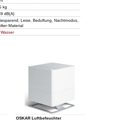
/h
5 kg
39 dB(A)
iesparend, Leise, Beduftung, Nachtmodus,
lter-Material
|
Wasser
OSKAR Luftbefeuchter