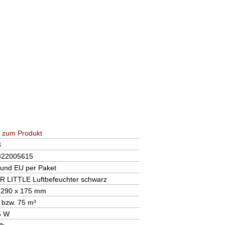
 zum Produkt
3
322005615
 und EU per Paket
 LITTLE Luftbefeuchter schwarz
 290 x 175 mm
 bzw. 75 m³
5 W