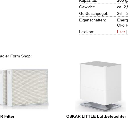
Kapazität:
200 g
Gewicht:
ca. 2,
Geräuschpegel:
26 – 
Eigenschaften:
Energ
Öko Fi
Lexikon:
Liter
Stadler Form Shop:
 Filter
OSKAR LITTLE Luftbefeuchter