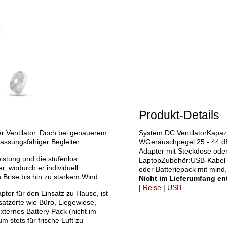
Produkt-Details
er Ventilator. Doch bei genauerem
System:DC VentilatorKapaz
assungsfähiger Begleiter.
WGeräuschpegel:25 - 44 dB
Adapter mit Steckdose ode
eistung und die stufenlos
LaptopZubehör:USB-Kabel 
r, wodurch er individuell
oder Batteriepack mit mind
 Brise bis hin zu starkem Wind.
Nicht im Lieferumfang en
|
Reise
|
USB
ter für den Einsatz zu Hause, ist
nsatzorte wie Büro, Liegewiese,
ternes Battery Pack (nicht im
 stets für frische Luft zu