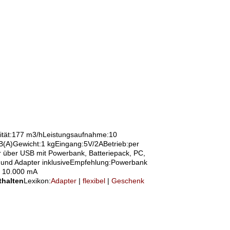
ität:177 m3/hLeistungsaufnahme:10
(A)Gewicht:1 kgEingang:5V/2ABetrieb:per
r über USB mit Powerbank, Batteriepack, PC,
und Adapter inklusiveEmpfehlung:Powerbank
. 10.000 mA
thalten
Lexikon:
Adapter
|
flexibel
|
Geschenk