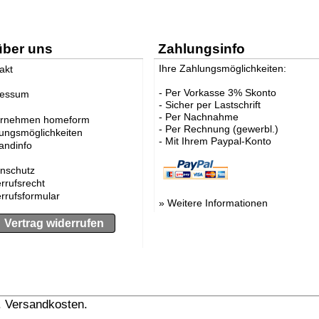
über uns
Zahlungsinfo
Ihre Zahlungsmöglichkeiten:
akt
- Per Vorkasse 3% Skonto
ressum
- Sicher per Lastschrift
- Per Nachnahme
ernehmen homeform
- Per Rechnung (gewerbl.)
ungsmöglichkeiten
- Mit Ihrem Paypal-Konto
andinfo
nschutz
rrufsrecht
rrufsformular
»
Weitere Informationen
Vertrag widerrufen
l. Versandkosten.
» Versandinformation anzeigen