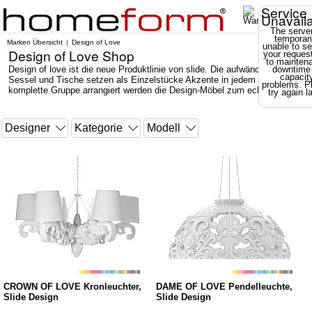
Service
Unavail
The server
temporari
Marken Übersicht
Design of Love
unable to se
Design of Love Shop
your reques
to mainten
Design of love ist die neue Produktlinie von slide. Die aufwändig gestaltete
downtime
capacit
Sessel und Tische setzen als Einzelstücke Akzente in jedem Wohnstil. Als
problems. P
komplette Gruppe arrangiert werden die Design-Möbel zum echten Erlebnis
try again la
CROWN OF LOVE Kronleuchter,
DAME OF LOVE Pendelleuchte,
Slide Design
Slide Design