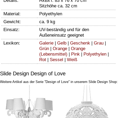
Details:
HxBxT: 83 x 76 x 70 cm
Sitzhöhe ca. 32 cm
Material:
Polyethylen
Gewicht:
ca. 9 kg
Einsatz:
UV-beständig und für den
Außeneinsatz geeignet
Lexikon:
Galerie
|
Gelb
|
Geschenk
|
Grau
|
Grün
|
Orange
|
Orange
(Lebensmittel)
|
Pink
|
Polyethylen
|
Rot
|
Sessel
|
Weiß
Slide Design Design of Love
Weitere Artikel aus der Serie ''Design of Love'' in unserem Slide Design Shop: