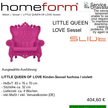
Service
Unavail
The server
temporari
Möbel
Sessel
LITTLE QUEEN OF LOVE Sessel
unable to se
your reques
LITTLE QUEEN OF
to mainten
downtime
capacit
LOVE Sessel
problems. P
try again la
Ausgewählte Ausführung:
LITTLE QUEEN OF LOVE Kinder-Sessel fuchsia / violett
- HxBxT: 83 x 76 x 70 cm
- Sitzhöhe ca. 32 cm
- Lieferzeit: ca. 4 Wochen
- inkl.MwSt / inkl. Versandkosten (DE)
404,60 €