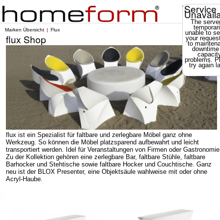
Service
Unavail
The server
temporari
Marken Übersicht
Flux
unable to se
flux Shop
your reques
to mainten
downtime
capacit
problems. P
try again la
flux ist ein Spezialist für faltbare und zerlegbare Möbel ganz ohne
Werkzeug. So können die Möbel platzsparend aufbewahrt und leicht
transportiert werden. Idel für Veranstaltungen von Firmen oder Gastronomie
Zu der Kollektion gehören eine zerlegbare Bar, faltbare Stühle, faltbare
Barhocker und Stehtische sowie faltbare Hocker und Couchtische. Ganz
neu ist der BLOX Presenter, eine Objektsäule wahlweise mit oder ohne
Acryl-Haube.