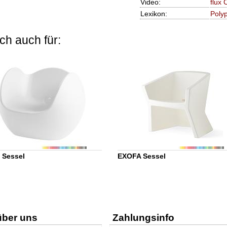
Video:
flux
Lexikon:
Poly
ch auch für:
 Sessel
EXOFA Sessel
über uns
Zahlungsinfo