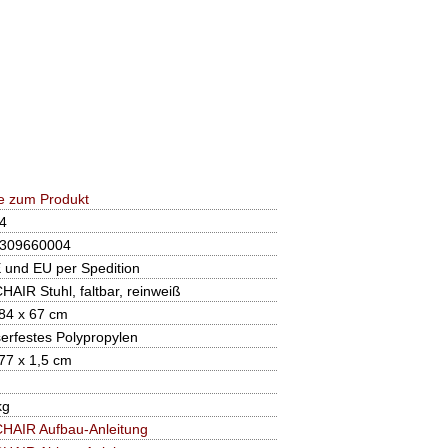
e zum Produkt
4
309660004
E und EU per Spedition
CHAIR Stuhl, faltbar, reinweiß
 84 x 67 cm
erfestes Polypropylen
77 x 1,5 cm
kg
 CHAIR Aufbau-Anleitung