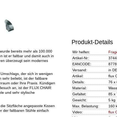
Produkt-Details
wurde bereits mehr als 100.000
Wir helfen:
Frag
ist er faltbar und damit auch in
Artikel-Nr:
3744
ren überzeugt sein modernes
EANCODE:
8778
Versand:
in D
 Umschlags, der sich in wenigen
Artikel:
flux 
sehr beliebt, ist der faltbare
Details:
76 x
nraum oder Ihre Praxis. Kündigen
Besuch an, ist der FLUX CHAIR
Material:
Wass
ble und sehr stylische
Gefaltet:
85 x 
Gewicht:
5 kg
die Sitzfläche angepasste Kissen
Max. Belastung:
160 
r der faltbaren Stühle einfach
Video:
flux