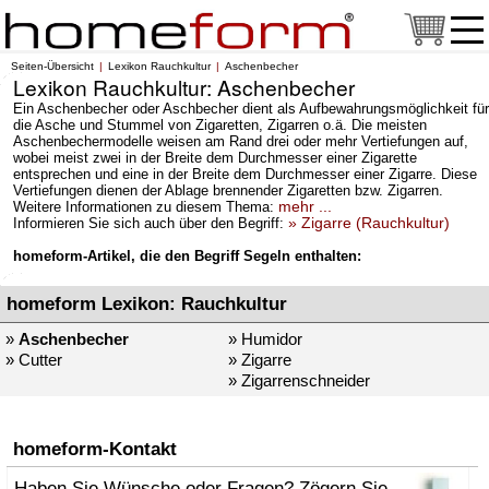
Seiten-Übersicht
Lexikon Rauchkultur
Aschenbecher
Lexikon Rauchkultur: Aschenbecher
Ein Aschenbecher oder Aschbecher dient als Aufbewahrungsmöglichkeit für
die Asche und Stummel von Zigaretten, Zigarren o.ä. Die meisten
Aschenbechermodelle weisen am Rand drei oder mehr Vertiefungen auf,
wobei meist zwei in der Breite dem Durchmesser einer Zigarette
entsprechen und eine in der Breite dem Durchmesser einer Zigarre. Diese
Vertiefungen dienen der Ablage brennender Zigaretten bzw. Zigarren.
mehr ...
Weitere Informationen zu diesem Thema:
» Zigarre (Rauchkultur)
Informieren Sie sich auch über den Begriff:
homeform-Artikel, die den Begriff Segeln enthalten:
homeform Lexikon: Rauchkultur
»
Aschenbecher
» Humidor
» Cutter
» Zigarre
» Zigarrenschneider
homeform-Kontakt
Haben Sie Wünsche oder Fragen? Zögern Sie