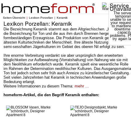
Service
Unavail
The server
temporari
Seiten-Übersicht
Lexikon Porzellan
Keramik
unable to se
Lexikon Porzellan: Keramik
your reques
to mainten
Die Bezeichnung Keramik stammt aus dem Altgriechischen. „Keramos“ war
downtime
capacit
die Bezeichnung für Ton und die aus ihm durch Brennen hergestellten
problems. P
formbeständigen Erzeugnisse. Die Produktion von Keramik gehört zu den
try again la
ältesten Kulturtechniken der Menschheit. Ihre älteste Nutzung scheint bei
semi-sesshaften Jägerkulturen im Gebiet des oberen Nil erfolgt zu sein.
Ihre enorme Verbreitung verdankt sie aber ursprünglich den erweiterten
Möglichkeiten zur Aufbewahrung (Vorratshaltung) von Nahrung wie sie mit
dem Neolithikum erforderlich wurde. Keramik spielt eine wesentliche Rolle
im Rahmen der Determination neolithischer Kulturen. Das Ausgangsmateria
Ton bot jedoch schon sehr früh auch Anreize zu künstlerischer Gestaltung.
Seit vielen Jahrzehnten hat Keramik in technischen Anwendungen große
Bedeutung erlangt.
mehr ...
Weitere Informationen zu diesem Thema:
homeform-Artikel, die den Begriff Keramik enthalten: