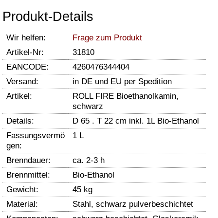
Produkt-Details
Wir helfen:
Frage zum Produkt
Artikel-Nr:
31810
EANCODE:
4260476344404
Versand:
in DE und EU per Spedition
Artikel:
ROLL FIRE Bioethanolkamin,
schwarz
Details:
D 65 . T 22 cm inkl. 1L Bio-Ethanol
Fassungsvermö
1 L
gen:
Brenndauer:
ca. 2-3 h
Brennmittel:
Bio-Ethanol
Gewicht:
45 kg
Material:
Stahl, schwarz pulverbeschichtet