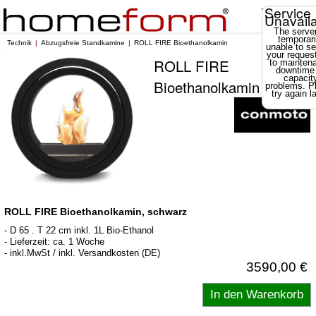
Service
Unavail
The server
temporari
Technik
Abzugsfreie Standkamine
ROLL FIRE Bioethanolkamin
unable to se
your reques
ROLL FIRE
to mainten
downtime
capacit
Bioethanolkamin
problems. P
try again la
ROLL FIRE Bioethanolkamin, schwarz
- D 65 . T 22 cm inkl. 1L Bio-Ethanol
- Lieferzeit: ca. 1 Woche
- inkl.MwSt / inkl. Versandkosten (DE)
3590,00 €