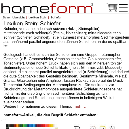
Seiten-Übersicht
Lexikon Stein
Schiefer
Lexikon Stein: Schiefer
Schiefer, von althochdeutsch scivaro (Holz-, Steinsplitter);
mittelhochdeutsch schiver(e) (Stein-, Holzsplitter); mittelniederdeutsch
schiver (Schiefer, Schindel), ist ein zumeist metamorphes Sedimentgestein
aus annähernd parallel angeordneten dünnen Schichten, in die es spaltbar
ist.
Geologisch handelt es sich bei Schiefer um eine Gruppe metamorpher
Gesteine (z.B. Granatschiefer, Amphibolitschiefer, Glaukophanschiefer,
Tonschiefer). Unter hohem Druck haben sich aus den Mineralen toniger
Sedimentgesteine neue Schichtsilikate (meist Glimmer, z.B. Muscovit)
gebildet, die allesamt parallel ausgerichtet sind (= Schieferung) und dadurc
die gute Spaltbarkeit des Gesteins bedingen. Bestimmte Minerale, wie z.B.
Granat, Glaukophan oder Amphibol, lassen Rückschlüsse auf die Druck-
Temperatur-Bedingungen der Metamorphose zu. Die senkrecht zur
Druckrichtung der Metamorphose ausgerichtete Schieferungsebene hat
nichts mit der ursprünglichen sedimentären Schichtung zu tun;
Schieferungs- und Schichtungsebene können in beliebigem Winkel
zueinander stehen.
mehr ...
Weitere Informationen zu diesem Thema:
homeform-Artikel, die den Begriff Schiefer enthalten: