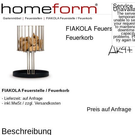
Service
Unavail
The server
temporari
Gartenmöbel
Feuerstellen
FIAKOLA Feuerstelle / Feuerkorb
unable to se
your reques
FIAKOLA Feuerstelle /
to mainten
downtime
capacit
Feuerkorb
problems. P
try again la
FIAKOLA Feuerstelle / Feuerkorb
- Lieferzeit: auf Anfrage
- inkl.MwSt / zzgl. Versandkosten
Preis auf Anfrage
Beschreibung