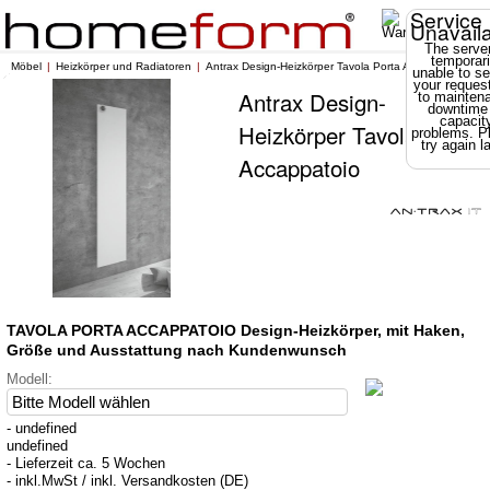
Service
Unavail
The server
temporari
Möbel
Heizkörper und Radiatoren
Antrax Design-Heizkörper Tavola Porta Accappatoio
unable to se
your reques
Antrax Design-
to mainten
downtime
capacit
Heizkörper Tavola Porta
problems. P
try again la
Accappatoio
TAVOLA PORTA ACCAPPATOIO Design-Heizkörper, mit Haken,
Größe und Ausstattung nach Kundenwunsch
Modell:
- undefined
undefined
- Lieferzeit ca. 5 Wochen
- inkl.MwSt / inkl. Versandkosten (DE)