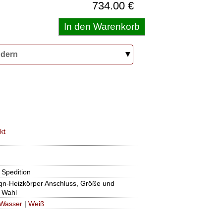
734.00 €
ndern
kt
 Spedition
gn-Heizkörper Anschluss, Größe und
 Wahl
Wasser
|
Weiß