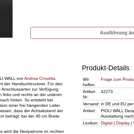
Ausführung ä
Produkt-Details
IOLI WALL von
Andrea Crosetta
.
Wir
Frage zum Produ
ht der Handtuchtrockner. Für den
helfen:
e Anschlussarten zur Verfügung:
Artikel-
42273
n links und rechts an der unteren
Nr:
ach hinten. So entsteht bei
Versand:
in DE und EU per
sion einer frei hängenden Leiter.
 wissen, dass der Achsabstand der
Artikel:
PIOLI WALL Desi
m beträgt; bei der 40 cm Breite
Ausstattung nach
Lexikon:
Digital
|
Display
|
s wird die Heizpatrone im rechten