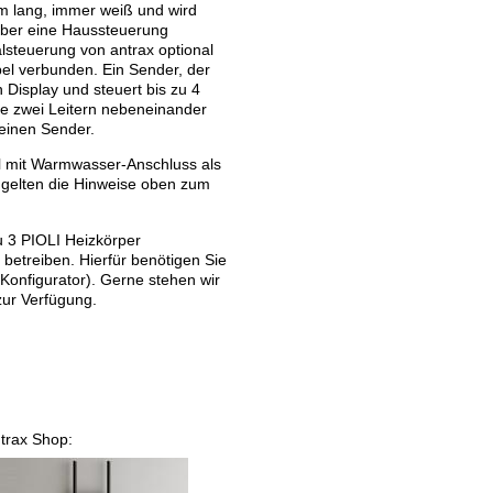
cm lang, immer weiß und wird
 über eine Haussteuerung
talsteuerung von antrax optional
el verbunden. Ein Sender, der
 Display und steuert bis zu 4
se zwei Leitern nebeneinander
einen Sender.
hl mit Warmwasser-Anschluss als
s gelten die Hinweise oben zum
zu 3 PIOLI Heizkörper
betreiben. Hierfür benötigen Sie
Konfigurator). Gerne stehen wir
zur Verfügung.
ntrax Shop: