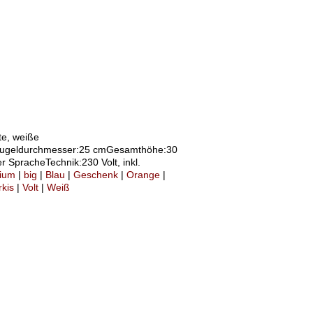
te, weiße
Kugeldurchmesser:25 cmGesamthöhe:30
r SpracheTechnik:230 Volt, inkl.
ium
|
big
|
Blau
|
Geschenk
|
Orange
|
rkis
|
Volt
|
Weiß