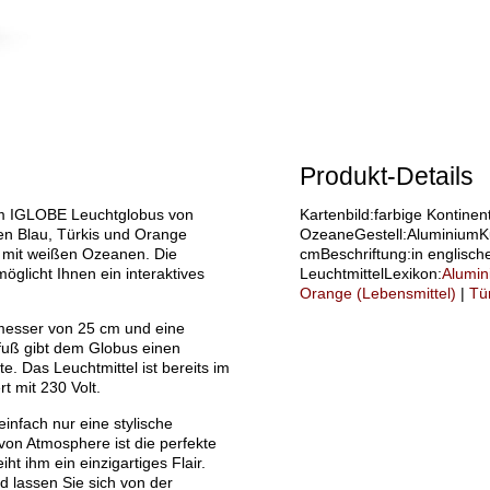
Produkt-Details
dem IGLOBE Leuchtglobus von
Kartenbild:farbige Kontinen
en Blau, Türkis und Orange
OzeaneGestell:Aluminium
ld mit weißen Ozeanen. Die
cmBeschriftung:in englische
öglicht Ihnen ein interaktives
LeuchtmittelLexikon:
Alumin
Orange (Lebensmittel)
|
Tü
messer von 25 cm und eine
uß gibt dem Globus einen
. Das Leuchtmittel ist bereits im
t mit 230 Volt.
einfach nur eine stylische
on Atmosphere ist die perfekte
ht ihm ein einzigartiges Flair.
d lassen Sie sich von der