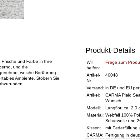
Produkt-Details
Frische und Farbe in Ihre
Wir
Frage zum Produ
ernd, und die
helfen:
angenehme, weiche Berührung.
Artikel-
46048
rtables Ambiente. Stöbern Sie
Nr:
abzurunden.
Versand:
in DE und EU per
Artikel:
CARMA Plaid Sea
Wunsch
Modell:
Langflor, ca. 2,0
Material:
Webfell 100% Pol
Schurwolle und 
Kissen:
mit Federfüllung
CARMA:
Fertigung in deu