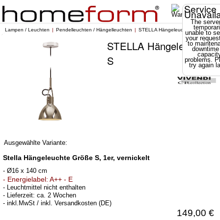
Service
Unavail
The server
temporari
Lampen / Leuchten
Pendelleuchten / Hängelleuchten
STELLA Hängeleuchte S
unable to se
your reques
STELLA Hängeleuchte
to mainten
downtime
capacit
S
problems. P
try again la
Ausgewählte Variante:
Stella Hängeleuchte Größe S, 1er, vernickelt
- Ø16 x 140 cm
- Energielabel: A++ - E
- Leuchtmittel nicht enthalten
- Lieferzeit: ca. 2 Wochen
- inkl.MwSt / inkl. Versandkosten (DE)
149,00 €