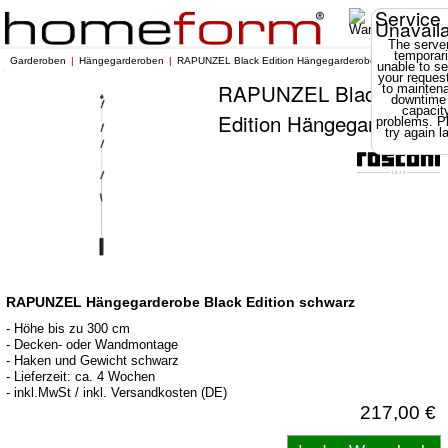
Service
Unavail
The server
temporari
Garderoben
Hängegarderoben
RAPUNZEL Black Edition Hängegarderobe
unable to se
your reques
RAPUNZEL Black
to mainten
downtime
capacit
Edition Hängegarderobe
problems. P
try again la
RAPUNZEL Hängegarderobe Black Edition schwarz
- Höhe bis zu 300 cm
- Decken- oder Wandmontage
- Haken und Gewicht schwarz
- Lieferzeit: ca. 4 Wochen
- inkl.MwSt / inkl. Versandkosten (DE)
217,00 €