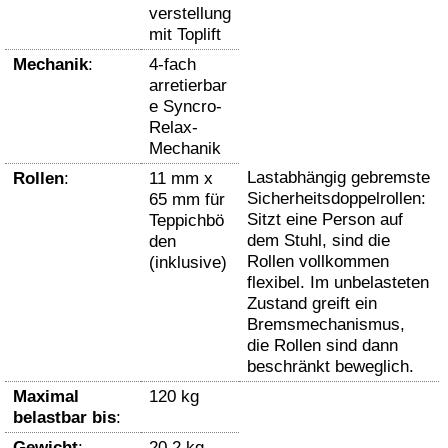
verstellung
mit Toplift
Mechanik
:
4-fach
arretierbar
e Syncro-
Relax-
Mechanik
Lastabhängig gebremste
Rollen
:
11 mm x
Sicherheitsdoppelrollen:
65 mm für
Sitzt eine Person auf
Teppichbö
dem Stuhl, sind die
den
Rollen vollkommen
(inklusive)
flexibel. Im unbelasteten
Zustand greift ein
Bremsmechanismus,
die Rollen sind dann
beschränkt beweglich.
Maximal
120 kg
belastbar bis
:
Gewicht
:
20.2 kg