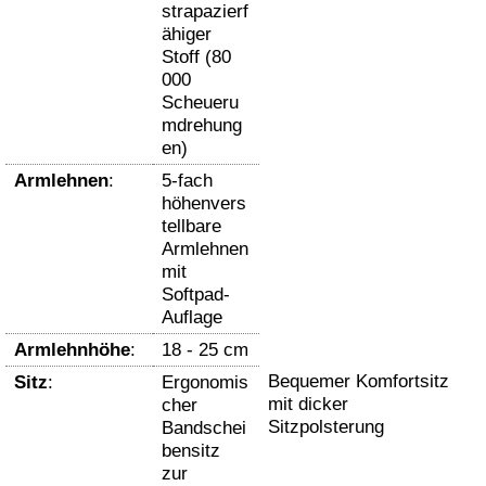
strapazierf
ähiger
Stoff (80
000
Scheueru
mdrehung
en)
Armlehnen
:
5-fach
höhenvers
tellbare
Armlehnen
mit
Softpad-
Auflage
Armlehnhöhe
:
18 - 25 cm
Bequemer Komfortsitz
Sitz
:
Ergonomis
mit dicker
cher
Sitzpolsterung
Bandschei
bensitz
zur