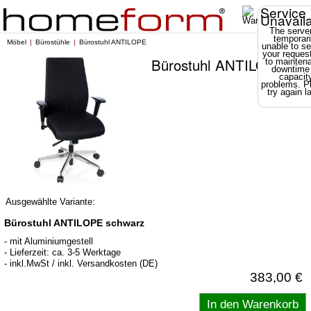
Service
Unavail
The server
temporari
Möbel
Bürostühle
Bürostuhl ANTILOPE
unable to se
your reques
Bürostuhl ANTILOPE
to mainten
downtime
capacit
problems. P
try again la
Ausgewählte Variante:
Bürostuhl ANTILOPE schwarz
- mit Aluminiumgestell
- Lieferzeit: ca. 3-5 Werktage
- inkl.MwSt / inkl. Versandkosten (DE)
383,00 €