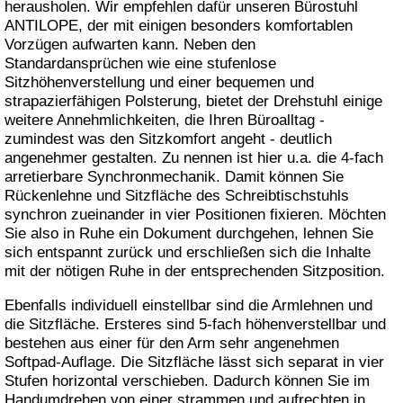
herausholen. Wir empfehlen dafür unseren Bürostuhl
ANTILOPE, der mit einigen besonders komfortablen
Vorzügen aufwarten kann. Neben den
Standardansprüchen wie eine stufenlose
Sitzhöhenverstellung und einer bequemen und
strapazierfähigen Polsterung, bietet der Drehstuhl einige
weitere Annehmlichkeiten, die Ihren Büroalltag -
zumindest was den Sitzkomfort angeht - deutlich
angenehmer gestalten. Zu nennen ist hier u.a. die 4-fach
arretierbare Synchronmechanik. Damit können Sie
Rückenlehne und Sitzfläche des Schreibtischstuhls
synchron zueinander in vier Positionen fixieren. Möchten
Sie also in Ruhe ein Dokument durchgehen, lehnen Sie
sich entspannt zurück und erschließen sich die Inhalte
mit der nötigen Ruhe in der entsprechenden Sitzposition.
Ebenfalls individuell einstellbar sind die Armlehnen und
die Sitzfläche. Ersteres sind 5-fach höhenverstellbar und
bestehen aus einer für den Arm sehr angenehmen
Softpad-Auflage. Die Sitzfläche lässt sich separat in vier
Stufen horizontal verschieben. Dadurch können Sie im
Handumdrehen von einer strammen und aufrechten in