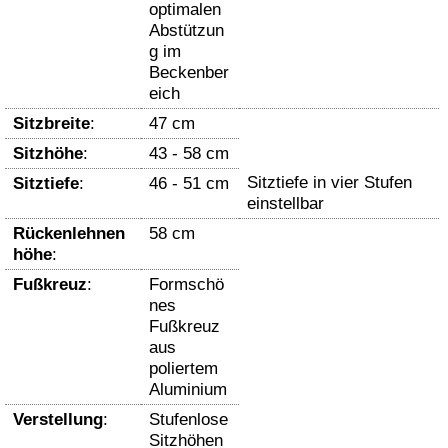
optimalen
Abstützun
g im
Beckenber
eich
Sitzbreite
:
47 cm
Sitzhöhe
:
43 - 58 cm
Sitztiefe in vier Stufen
Sitztiefe
:
46 - 51 cm
einstellbar
Rückenlehnen
58 cm
höhe
:
Fußkreuz
:
Formschö
nes
Fußkreuz
aus
poliertem
Aluminium
Verstellung
:
Stufenlose
Sitzhöhen