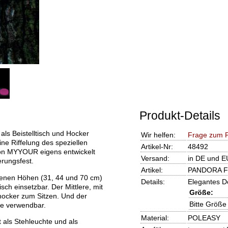
Produkt-Details
 Beistelltisch und Hocker
Wir helfen:
Frage zum P
ine Riffelung des speziellen
Artikel-Nr:
48492
von MYYOUR eigens entwickelt
Versand:
in DE und E
erungsfest.
Artikel:
PANDORA Fl
enen Höhen (31, 44 und 70 cm)
Details:
Elegantes De
isch einsetzbar. Der Mittlere, mit
Größe:
thocker zum Sitzen. Und der
Bitte Größe
e verwendbar.
Material:
POLEASY
 als Stehleuchte und als