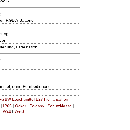
 Weiß
g:
ion RGBW Batterie
adung
nden
dienung, Ladestation
g:
mittel, ohne Fernbedienung
GBW Leuchtmittel E27 hier ansehen
|
IP66
|
Ocker
|
Poleasy
|
Schutzklasse
|
|
Watt
|
Weiß