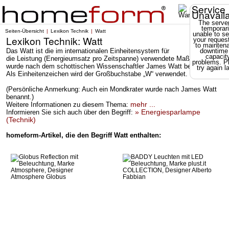
Service
Unavail
The server
temporari
Seiten-Übersicht
Lexikon Technik
Watt
unable to se
Lexikon Technik: Watt
your reques
to mainten
Das Watt ist die im internationalen Einheitensystem für
downtime
capacit
die Leistung (Energieumsatz pro Zeitspanne) verwendete Maßeinheit. Sie
problems. P
wurde nach dem schottischen Wissenschaftler James Watt benannt.
try again la
Als Einheitenzeichen wird der Großbuchstabe „W“ verwendet.
(Persönliche Anmerkung: Auch ein Mondkrater wurde nach James Watt
benannt.)
mehr ...
Weitere Informationen zu diesem Thema:
» Energiesparlampe
Informieren Sie sich auch über den Begriff:
(Technik)
homeform-Artikel, die den Begriff Watt enthalten: